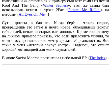
композиции
«
Comfortable»
к примеру был взят сэмпл из песни
Kool And The Gang «
Winter Sadness
«
, этот же сэмпл был
использован кстати в трэке
2Pac «
Picture Me Rollin’
«
на
альбоме
«
All Eyez On Me
«
.
]
Суть проекта в балансе. Когда берёшь что-то старое,
превращаешь это затем в нечто новое, объединяешь вокруг
себя людей, неважно старых или молодых. Кроме того, я хочу
на личном примере показать, что если приложить усилия, то
можно осуществить свою мечту, сделать её реальностью. Вот
такие у меня «истории вокруг костра». Надеюсь, это станет
хорошей мотивацией для моих слушателей.
В июне
Savior Monroe
презентовал небольшой EP
«
The Index
»