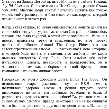
Я вырос на Западе Детройта, штат Мичиган в районе
Tireman,
Joy Rd Livernoi
s. Я также жил на Ист Сайде, в районе
Gratiot
Van Dyke
. Многие люди вокруг пытались выжить как только
могли, ещё с ранних лет я был известен как парень, который
что-то пишет и читает рэп.
Когда я стал старше, то начал записываться и копить деньги на
свою собственную студию. Так я начал
Camp Phire Connection
,
сначала это было группой, а затем стало компанией. Раньше я
просто записывал трэки и микстейпы, но этот проект
особенный.
«Stories Around The Camp Phire»
это как
автобиографический альбом. Он рассказывает мою историю,
в которой были взлёты и падения, этот альбом о том как я
пытался построить
Camp Phire
. Этот альбом обо всём:
путешествия, деньги, неверность и предательство, он в
частности о том как я боролся за свой бренд и свою
компанию. Это очень личная работа.
Продакшн от моего хорошего друга
Ethos The Good
. Он
использовал старые джазовые, соул и R&B сэмплы,
получилось здорово. Позже я решил придать более
шероховатое звучание, мы добавили барабаны и басы. В
результате получилось нечто волшебное! Вы услышите много
знакомых вам сэмплов, правда некоторые из них не слишком
часто были использованы другими исполнителями. [За основу