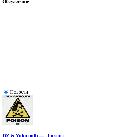
Обсуждение
Новости
DZ & Yukmouth — «Poison»