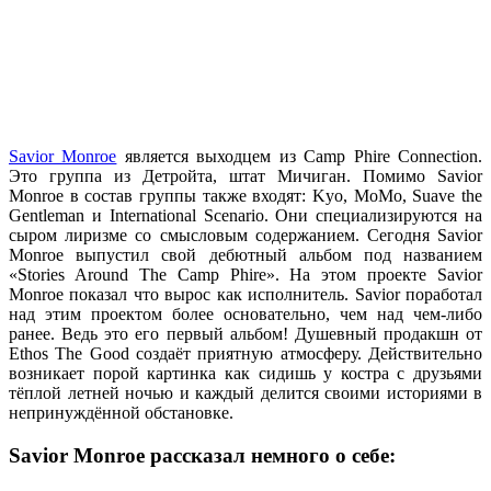
Savior Monroe
является выходцем из
Camp Phire Connection
.
Это группа из Детройта, штат Мичиган. Помимо
Savior
Monroe
в состав группы также входят:
Kyo, MoMo, Suave the
Gentleman
и
International Scenario
. Они специализируются на
сыром лиризме со смысловым содержанием. Сегодня
Savior
Monroe
выпустил свой дебютный альбом под названием
«Stories Around The Camp Phire»
. На этом проекте
Savior
Monroe
показал что вырос как исполнитель.
Savior
поработал
над этим проектом более основательно, чем над чем-либо
ранее. Ведь это его первый альбом! Душевный продакшн от
Ethos The Good
создаёт приятную атмосферу. Действительно
возникает порой картинка как сидишь у костра с друзьями
тёплой летней ночью и каждый делится своими историями в
непринуждённой обстановке.
Savior Monroe рассказал немного о себе: