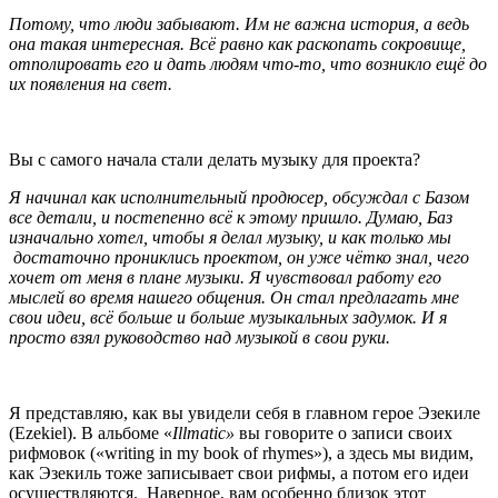
Потому, что люди забывают. Им не важна история, а ведь
она такая интересная. Всё равно как раскопать сокровище,
отполировать его и дать людям что-то, что возникло ещё до
их появления на свет.
Вы с самого начала стали делать музыку для проекта?
Я начинал как исполнительный продюсер, обсуждал с Базом
все детали, и постепенно всё к этому пришло. Думаю, Баз
изначально хотел, чтобы я делал музыку, и как только мы
достаточно прониклись проектом, он уже чётко знал, чего
хочет от меня в плане музыки. Я чувствовал работу его
мыслей во время нашего общения. Он стал предлагать мне
свои идеи, всё больше и больше музыкальных задумок. И я
просто взял руководство над музыкой в свои руки.
Я представляю, как вы увидели себя в главном герое Эзекиле
(
Ezekiel
). В альбоме «
Illmatic»
вы говорите о записи своих
рифмовок («
writing
in
my
book
of
rhymes
»), а здесь мы видим,
как Эзекиль тоже записывает свои рифмы, а потом его идеи
осуществляются. Наверное, вам особенно близок этот