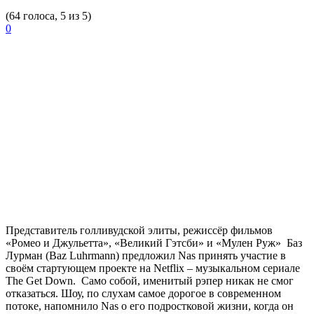
(64 голоса, 5 из 5)
0
Представитель голливудской элиты, режиссёр фильмов
«Ромео и Джульетта», «Великий Гэтсби»
и
«Мулен Руж»
Баз
Лурман (Baz Luhrmann) предложил
Nas
принять участие в
своём стартующем проекте на
Netflix
– музыкальном сериале
The Get Down.
Само собой, именитый рэпер никак не смог
отказаться. Шоу, по слухам самое дорогое в современном
потоке, напомнило
Nas
о его подростковой жизни, когда он