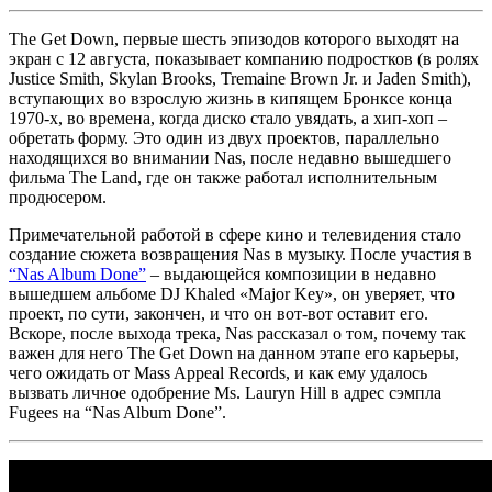
The Get Down,
первые шесть эпизодов которого выходят на
экран с 12 августа, показывает компанию подростков (в ролях
Justice Smith, Skylan Brooks, Tremaine Brown Jr.
и
Jaden Smith
),
вступающих во взрослую жизнь в кипящем Бронксе конца
1970-х, во времена, когда диско стало увядать, а хип-хоп –
обретать форму. Это один из двух проектов, параллельно
находящихся во внимании
Nas,
после недавно вышедшего
фильма
The Land,
где он также работал исполнительным
продюсером.
Примечательной работой в сфере кино и телевидения стало
создание сюжета возвращения
Nas
в музыку. После участия в
“Nas Album Done”
– выдающейся композиции в недавно
вышедшем альбоме
DJ Khaled «Major Key»,
он уверяет, что
проект, по сути, закончен, и что он вот-вот оставит его.
Вскоре, после выхода трека,
Nas
рассказал о том, почему так
важен для него
The Get Down
на данном этапе его карьеры,
чего ожидать от
Mass Appeal Records,
и как ему удалось
вызвать личное одобрение
Ms. Lauryn Hill
в адрес сэмпла
Fugees
на
“Nas Album Done”.