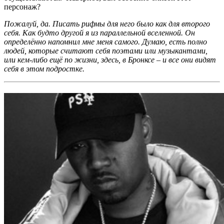
персонаж?
Пожалуй, да. Писать рифмы для него было как для второго
себя. Как будто другой я из параллельной вселенной. Он
определённо напомнил мне меня самого. Думаю, есть полно
людей, которые считают себя поэтами или музыкантами,
или кем-либо ещё по жизни, здесь, в Бронксе – и все они видят
себя в этом подростке.