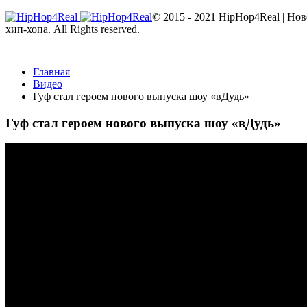
© 2015 - 2021 HipHop4Real | Но
хип-хопа. All Rights reserved.
Главная
Видео
Гуф стал героем нового выпуска шоу «вДудь»
Гуф стал героем нового выпуска шоу «вДудь»