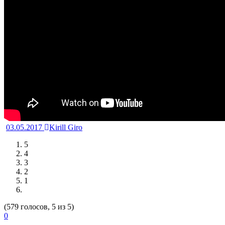
03.05.2017
Kirill Giro
5
4
3
2
1
(579 голосов, 5 из 5)
0