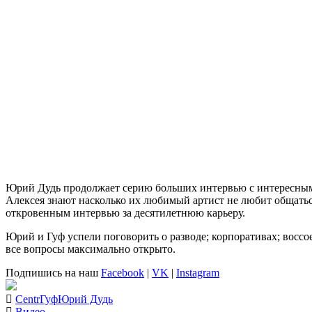
Юрий Дудь
продолжает серию больших интервью с интересным
Алексея знают насколько их любимый артист не любит общаться
откровенным интервью за десятилетнюю карьеру.
Юрий
и
Гуф
успели поговорить о разводе; корпоративах; воссо
все вопросы максимально открыто.
Подпишись на наш
Facebook
|
VK
|
Instagram
Centr
Гуф
Юрий Дудь
Видео