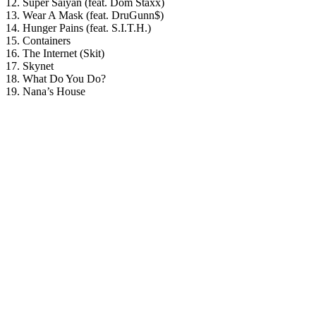
12. Super Saiyan (feat. Dom Staxx)
13. Wear A Mask (feat. DruGunn$)
14. Hunger Pains (feat. S.I.T.H.)
15. Containers
16. The Internet (Skit)
17. Skynet
18. What Do You Do?
19. Nana’s House