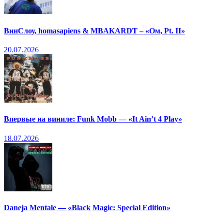
ВинСлоу, homasapiens & MBAKARDT – «Ом, Pt. II»
20.07.2026
Впервые на виниле: Funk Mobb — «It Ain’t 4 Play»
18.07.2026
Daneja Mentale — «Black Magic: Special Edition»