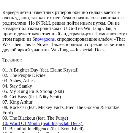
Карьера детей известных рэперов обычно складывается е
очень удачно, так как их неизбежно начинают сравнивать с
родителями. Но
iNTeLL
решил пойти иным путем. Он не
козыряет близким родством с U-God из Wu-Tang Clan, а
просто делает качественный андеграунд-рэп. Помогают ему в
этом парни из
Snowgoons
, спродюсировавшие альбом «That
Was Then This Is Now». Также, в одном из треков засветился
другой яркий участник Wu-Tang — Inspectah Deck.
Треклист:
01. A Brighter Day (feat. Elaine Krystal)
02. The People Decide
03. Ashes, Ashes
04. Stay Stanky
05. My Kung Fu Is Strong (Skit)
06. Get Busy (feat. Nitty Scott)
07. King Arthur
08. Rockstar (feat. Mickey Factz, Fred The Godson & Frankie
Ford)
09. The Blackout (feat. The Purge)
10. Word Of Mouth (feat. Inspectah Deck)
11. Beautiful Intelligence (feat. Scott Isbell)