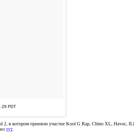
1:29 PDT
d 2
, в котором приняли участие
Kool G Rap
,
Chino XL
,
Havoc
,
IL
жно
тут
.