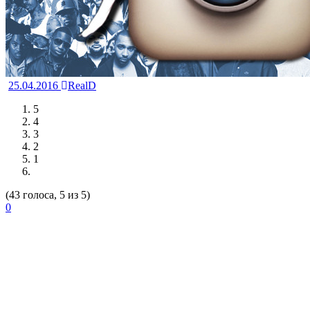
25.04.2016
RealD
5
4
3
2
1
(43 голоса, 5 из 5)
0