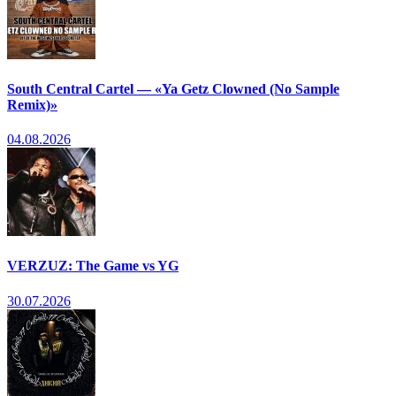
South Central Cartel — «Ya Getz Clowned (No Sample
Remix)»
04.08.2026
VERZUZ: The Game vs YG
30.07.2026