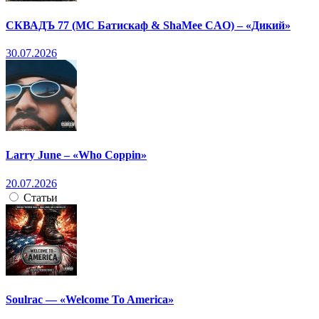
СКВАДЪ 77 (МС Батискаф & ShaMee CAO) – «Дикий»
30.07.2026
Larry June – «Who Coppin»
20.07.2026
Статьи
Soulrac — «Welcome To America»