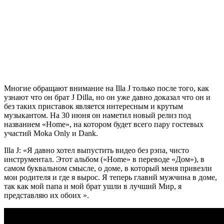
Многие обращают внимание на
Illa J
только после того, как
узнают что он брат J Dilla, но он уже давно доказал что он и
без таких приставок является интересным и крутым
музыкантом. На 30 июня он наметил новый релиз под
названием
«Home»,
на котором будет всего пару гостевых
участий
Moka Only
и
Dank.
Illa J:
«Я давно хотел выпустить видео без рэпа, чисто
инструментал. Этот альбом («Home» в переводе «Дом»), в
самом буквальном смысле, о доме, в который меня привезли
мои родителя и где я вырос. Я теперь главнй мужчина в доме
,
так как мой папа и мой брат ушли в лучший Мир, я
представляю их обоих ».