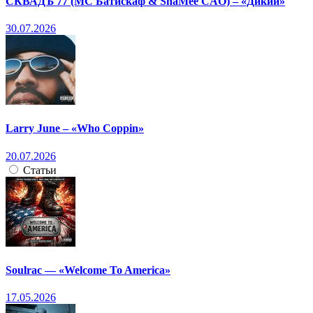
СКВАДЪ 77 (МС Батискаф & ShaMee CAO) – «Дикий»
30.07.2026
Larry June – «Who Coppin»
20.07.2026
Статьи
Soulrac — «Welcome To America»
17.05.2026