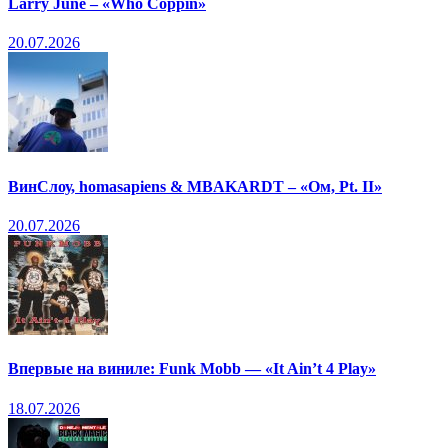
Larry June – «Who Coppin»
20.07.2026
ВинСлоу, homasapiens & MBAKARDT – «Ом, Pt. II»
20.07.2026
Впервые на виниле: Funk Mobb — «It Ain’t 4 Play»
18.07.2026