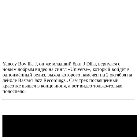
Yancey Boy Illa J,
он же младший брат
J Dilla,
вернулся с
новым добрым
видео на сингл
«
Universe»,
который войдёт в
одноимённый релиз, выход которого намечен на 2 октября на
лейбле
Bastard Jazz Recordings.
.
Сам трек посвящённый
красотке вышел в конце июня, а вот видео только-только
подоспело: