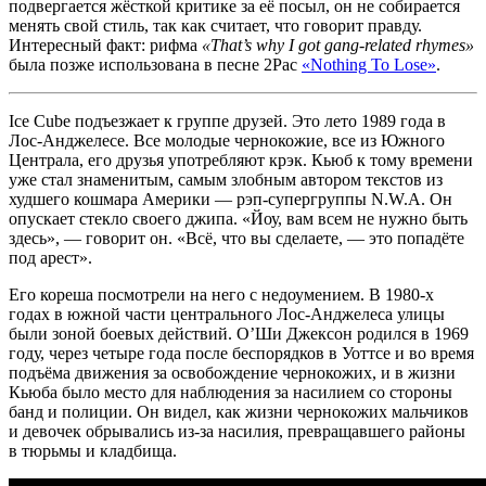
подвергается жёсткой критике за её посыл, он не собирается
менять свой стиль, так как считает, что говорит правду.
Интересный факт:
рифма
«That’s why I got gang-related rhymes»
была позже использована в песне 2Pac
«Nothing To Lose»
.
Ice Cube подъезжает к группе друзей. Это лето 1989 года в
Лос-Анджелесе. Все молодые чернокожие, все из Южного
Централа, его друзья употребляют крэк. Кьюб к тому времени
уже стал знаменитым, самым злобным автором текстов из
худшего кошмара Америки — рэп-супергруппы N.W.A. Он
опускает стекло своего джипа. «Йоу, вам всем не нужно быть
здесь», — говорит он. «Всё, что вы сделаете, — это попадёте
под арест».
Его кореша посмотрели на него с недоумением. В 1980-х
годах в южной части центрального Лос-Анджелеса улицы
были зоной боевых действий. О’Ши Джексон родился в 1969
году, через четыре года после беспорядков в Уоттсе и во время
подъёма движения за освобождение чернокожих, и в жизни
Кьюба было место для наблюдения за насилием со стороны
банд и полиции. Он видел, как жизни чернокожих мальчиков
и девочек обрывались из-за насилия, превращавшего районы
в тюрьмы и кладбища.