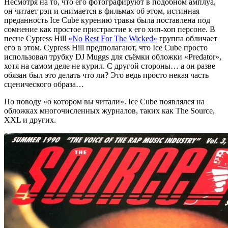
Несмотря на то, что его фотографируют в подобном амплуа,
он читает рэп и снимается в фильмах об этом, истинная
преданность Ice Cube курению травы была поставлена под
сомнение как простое пристрастие к его хип-хоп персоне. В
песне Cypress Hill
«No Rest For The Wicked»
группа обличает
его в этом. Cypress Hill предполагают, что Ice Cube просто
использовал трубку DJ Muggs для съёмки обложки «Predator»,
хотя на самом деле не курил. С другой стороны… а он разве
обязан был это делать что ли? Это ведь просто некая часть
сценического образа…
По поводу «о котором вы читали». Ice Cube появлялся на
обложках многочисленных журналов, таких как The Source,
XXL и других.