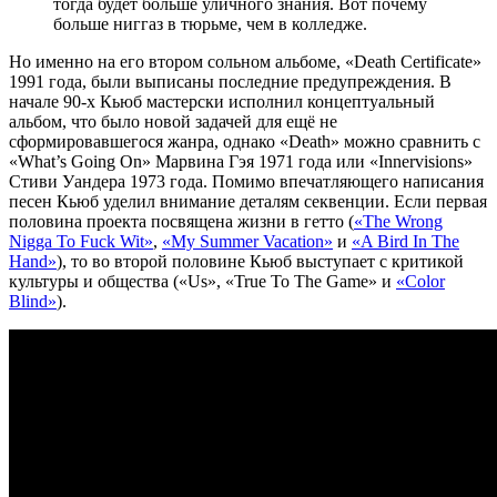
тогда будет больше уличного знания. Вот почему
больше ниггаз в тюрьме, чем в колледже.
Но именно на его втором сольном альбоме, «Death Certificate»
1991 года, были выписаны последние предупреждения. В
начале 90-х Кьюб мастерски исполнил концептуальный
альбом, что было новой задачей для ещё не
сформировавшегося жанра, однако «Death» можно сравнить с
«What’s Going On» Марвина Гэя 1971 года или «Innervisions»
Стиви Уандера 1973 года. Помимо впечатляющего написания
песен Кьюб уделил внимание деталям секвенции. Если первая
половина проекта посвящена жизни в гетто (
«The Wrong
Nigga To Fuck Wit»
,
«My Summer Vacation»
и
«A Bird In The
Hand»
), то во второй половине Кьюб выступает с критикой
культуры и общества («Us», «True To The Game» и
«Color
Blind»
).