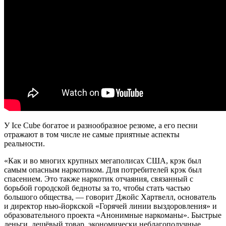
У Ice Cube богатое и разнообразное резюме, а его песни
отражают в том числе не самые приятные аспекты
реальности.
«Как и во многих крупных мегаполисах США, крэк был
самым опасным наркотиком. Для потребителей крэк был
спасением. Это также наркотик отчаяния, связанный с
борьбой городской бедноты за то, чтобы стать частью
большого общества, — говорит Джойс Хартвелл, основатель
и директор нью-йоркской «Горячей линии выздоровления» и
образовательного проекта «Анонимные наркоманы». Быстрые
деньги, дешёвый товар, экономически неблагополучные