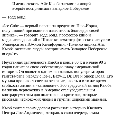
Именно тексты Айс Кьюба заставили людей
всерьёз воспринимать Западное Побережье
— Тодд Бойд
«Ice Cube — первый парень за пределами Нью-Йорка,
получивший признание и известность благодаря своей
лирике», — говорит Тодд Бойд, профессор кино и
медиаисследований в Школе кинематографических искусств
Университета Южной Калифорнии. «Именно лирика Айс
Кьюба заставила людей воспринимать Западное Побережье
всерьёз».
Неустанная деятельность Кьюба в конце 80-х и начале 90-х
годов написала свою собственную главу американской
истории. Он является одним из главных популяризаторов
гангста-рэпа, наряду с Ice-T, Eazy-E, Dr. Dre и Snoop Dogg. Его
музыка проливает свет на отчаяние, злость и в то же время
стойкость жизни в «капюшоне». 360-градусный взгляд Кьюба
на жизнь чернокожих в Америке стал убедительным
контраргументом для политиков и критиков, которые
рисовали чернокожих людей и группы широкими мазками.
Кьюб считал своим долгом рассказать историю Южного
Центра Лос-Анджелеса, которая, в свою очередь, стала