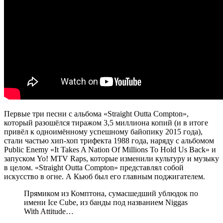
Первые три песни с альбома «Straight Outta Compton»,
который разошёлся тиражом 3,5 миллиона копий (и в итоге
привёл к одноимённому успешному байопику 2015 года),
стали частью хип-хоп трифекта 1988 года, наряду с альбомом
Public Enemy «It Takes A Nation Of Millions To Hold Us Back» и
запуском Yo! MTV Raps, которые изменили культуру и музыку
в целом. «Straight Outta Compton» представлял собой
искусство в огне. А Кьюб был его главным поджигателем.
Прямиком из Комптона, сумасшедший ублюдок по
имени Ice Cube, из банды под названием Niggas
With Attitude…