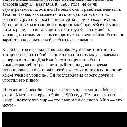
альбома Eazy-E «Eazy Duz It» 1988 года, не были
саундтреками к их жизни. Не были они и развлекательными.
Тексты Кьюба, как моменты из кинофильмов,
были их
жизнью
. Друзья Кьюба были заперты в аду крэка, оружия,
банд, винных магазинов и похоронных бюро. «Все не могут
читать рэп», — сказал один из его друзей. «Ты живёшь
хорошо, поэтому можешь говорить такие вещи. Если бы ты не
зарабатывал деньги, ты был бы здесь, с нами».
Кьюб быстро осознал свою платформу и ответственность,
которую несло с собой звание одного из самых узнаваемых
рэперов в стране. Для Кьюба его творчество было
химиотерапией от рака, который страна долгое время
игнорировала в кварталах, изображаемых в ночных новостях
как «нулевой уровень». Он поблагодарил своего друга и
угостил его пивом.
«Я сказал: «Спасибо, что разъяснил мне ситуацию. Мир», —
сказал Кьюб в интервью Spin в 1989 году. Нет, я не сказал
«мир», потому что мир — это выдуманное слово. Мир — это
мечта».