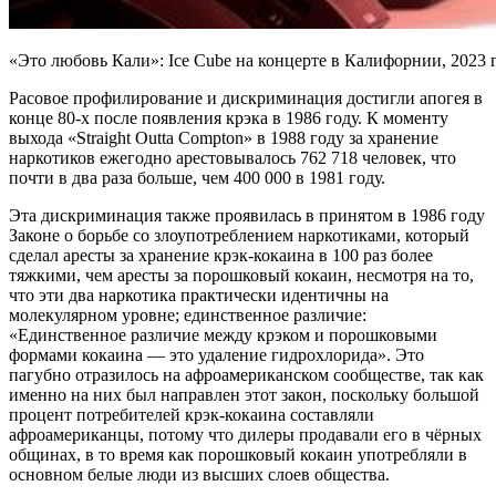
«Это любовь Кали»: Ice Cube на концерте в Калифорнии, 2023 г
Расовое профилирование и дискриминация достигли апогея в
конце 80-х после появления крэка в 1986 году. К моменту
выхода «Straight Outta Compton» в 1988 году за хранение
наркотиков ежегодно арестовывалось 762 718 человек, что
почти в два раза больше, чем 400 000 в 1981 году.
Эта дискриминация также проявилась в принятом в 1986 году
Законе о борьбе со злоупотреблением наркотиками, который
сделал аресты за хранение крэк-кокаина в 100 раз более
тяжкими, чем аресты за порошковый кокаин, несмотря на то,
что эти два наркотика практически идентичны на
молекулярном уровне; единственное различие:
«Единственное различие между крэком и порошковыми
формами кокаина — это удаление гидрохлорида». Это
пагубно отразилось на афроамериканском сообществе, так как
именно на них был направлен этот закон, поскольку большой
процент потребителей крэк-кокаина составляли
афроамериканцы, потому что дилеры продавали его в чёрных
общинах, в то время как порошковый кокаин употребляли в
основном белые люди из высших слоев общества.