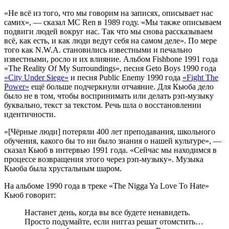
«Не всё из того, что мы говорим на записях, описывает нас
самих», — сказал MC Ren в 1989 году. «Мы также описываем
подвиги людей вокруг нас. Так что мы снова рассказываем
всё, как есть, и как люди ведут себя на самом деле». По мере
того как N.W.A. становились известными и печально
известными, росло и их влияние. Альбом Fishbone 1991 года
«The Reality Of My Surroundings», песня Geto Boys 1990 года
«City Under Siege»
и песня Public Enemy 1990 года
«Fight The
Power»
ещё больше подчеркнули отчаяние. Для Кьюба дело
было не в том, чтобы воспринимать или делать рэп-музыку
буквально, текст за текстом. Речь шла о восстановлении
идентичности.
«[Чёрные люди] потеряли 400 лет преподавания, школьного
обучения, какого бы то ни было знания о нашей культуре», —
сказал Кьюб в интервью 1991 года. «Сейчас мы находимся в
процессе возвращения этого через рэп-музыку». Музыка
Кьюба была хрустальным шаром.
На альбоме 1990 года в треке «The Nigga Ya Love To Hate»
Кьюб говорит:
Настанет день, когда вы все будете ненавидеть.
Просто подумайте, если ниггаз решат отомстить…