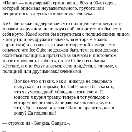
«Панк» — популярный термин конца 80-х и 90-х годов,
который описывал неуважительного, грубого или
неприятного в других отношениях человека.
Ice Cube также подчёркивает, что полицейские прячутся за
значком и оружием, используя свой авторитет, чтобы вести
себя круто. Кьюб хотел бы встретиться с полицейскими лицом
к лицу (или без оружия и значка, за которым можно
спрятаться) и сразиться с ними в тюремной камере. Это
означает, что Ice Cube не должен быть тем, за кем должна
охотиться полиция, а прятаться за значком и пистолетом —
значит проявлять слабость, но Ice Cube и его банда —
жёсткие, и они будут драться, если придётся, в тюрьме, с
полицией или другими заключёнными.
Вот кое-что о таких, как я: никогда не следовало
выпускать из тюрьмы, Ice Cube, хотел бы сказать,
что я сумасшедший ублюдок с того света. С
юности я курил травку, теперь я тот ублюдок о
котором вы читали. Забираю жизнь или две, вот
что, чёрт возьми, я делаю! Вам не нравится, как я
живу? Да пошли вы!
— строчки из «Gangsta, Gangsta».