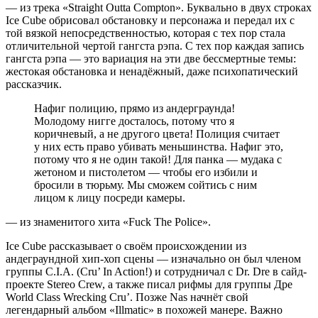
— из трека «Straight Outta Compton». Буквально в двух строках
Ice Cube обрисовал обстановку и персонажа и передал их с
той вязкой непосредственностью, которая с тех пор стала
отличительной чертой гангста рэпа. С тех пор каждая запись
гангста рэпа — это вариация на эти две бессмертные темы:
жестокая обстановка и ненадёжный, даже психопатический
рассказчик.
Нафиг полицию, прямо из андерграунда!
Молодому нигге досталось, потому что я
коричневый, а не другого цвета! Полиция считает
у них есть право убивать меньшинства. Нафиг это,
потому что я не один такой! Для панка — мудака с
жетоном и пистолетом — чтобы его избили и
бросили в тюрьму. Мы сможем сойтись с ним
лицом к лицу посреди камеры.
— из знаменитого хита «Fuck The Police».
Ice Cube рассказывает о своём происхождении из
андеграундной хип-хоп сцены — изначально он был членом
группы C.I.A. (
C
ru’
I
n
A
ction!) и сотрудничал с Dr. Dre в сайд-
проекте Stereo Crew, а также писал рифмы для группы Дре
World Class Wrecking Cru’. Позже Nas начнёт свой
легендарный альбом «Illmatic» в похожей манере. Важно