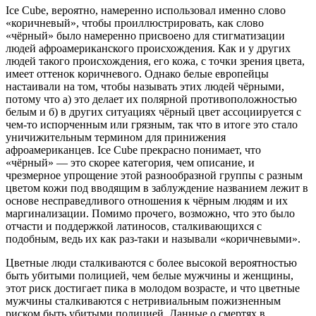
Ice Cube, вероятно, намеренно использовал именно слово
«коричневый», чтобы проиллюстрировать, как слово
«чёрный» было намеренно присвоено для стигматизации
людей афроамериканского происхождения. Как и у других
людей такого происхождения, его кожа, с точки зрения цвета,
имеет оттенок коричневого. Однако белые европейцы
настаивали на том, чтобы называть этих людей чёрными,
потому что а) это делает их полярной противоположностью
белым и б) в других ситуациях чёрный цвет ассоциируется с
чем-то испорченным или грязным, так что в итоге это стало
уничижительным термином для принижения
афроамериканцев. Ice Cube прекрасно понимает, что
«чёрный» — это скорее категория, чем описание, и
чрезмерное упрощение этой разнообразной группы с разным
цветом кожи под вводящим в заблуждение названием лежит в
основе несправедливого отношения к чёрным людям и их
маргинализации. Помимо прочего, возможно, что это было
отчасти и поддержкой латиносов, сталкивающихся с
подобным, ведь их как раз-таки и называли «коричневыми».
Цветные люди сталкиваются с более высокой вероятностью
быть убитыми полицией, чем белые мужчины и женщины,
этот риск достигает пика в молодом возрасте, и что цветные
мужчины сталкиваются с нетривиальным пожизненным
риском быть убитыми полицией. Данные о смертях в