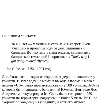
Ok, начнём с цитаты:
За 400 лет — у меня 400 слёз, за 400 сверстников.
Умерших в прошлом году от дел, связанных с
бандами. Вот почему у меня рифмы, связанные с
бандитской тематикой [в оригинале:
That’s why I
got gang-related rhymes
].
—
Ice Cube
, из «US», 1991 год.
Лос-Анджелес — один из городов-лидеров по количеству
убийств. В 1992 году, на момент выхода альбома Кьюба с
песней «US», было зарегистрировано 2 589 убийств, 39% из
которых были связаны с бандами. В Южном Централе Лос-
Анджелеса, откуда родом Ice Cube, было совершено 289
убийств на территории радиусом не более 5 миль. Ice Cube
скорбит по каждому из ушедших, и хотя его музыка