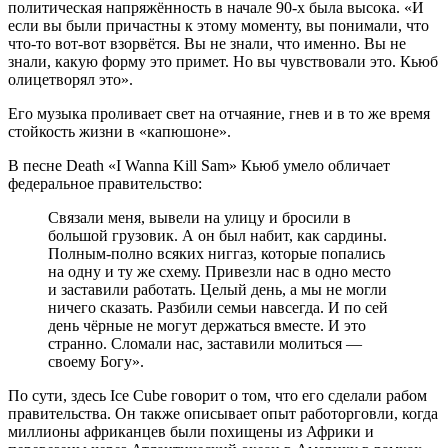
политическая напряжённость в начале 90-х была высока. «И
если вы были причастны к этому моменту, вы понимали, что
что-то вот-вот взорвётся. Вы не знали, что именно. Вы не
знали, какую форму это примет. Но вы чувствовали это. Кьюб
олицетворял это».
Его музыка проливает свет на отчаяние, гнев и в то же время
стойкость жизни в «капюшоне».
В песне Death «I Wanna Kill Sam» Кьюб умело обличает
федеральное правительство:
Связали меня, вывели на улицу и бросили в
большой грузовик. А он был набит, как сардины.
Полным-полно всяких ниггаз, которые попались
на одну и ту же схему. Привезли нас в одно место
и заставили работать. Целый день, а мы не могли
ничего сказать. Разбили семьи навсегда. И по сей
день чёрные не могут держаться вместе. И это
странно. Сломали нас, заставили молиться —
своему Богу».
По сути, здесь Ice Cube говорит о том, что его сделали рабом
правительства. Он также описывает опыт работорговли, когда
миллионы африканцев были похищены из Африки и