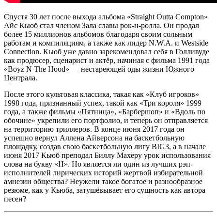
Спустя 30 лет после выхода альбома «Straight Outta Compton»
Айс Кьюб стал членом Зала славы рок-н-ролла. Он продал
более 15 миллионов альбомов благодаря своим сольным
работам и компиляциям, а также как лидер N.W.A. и Westside
Connection. Кьюб уже давно зарекомендовал себя в Голливуде
как продюсер, сценарист и актёр, начиная с фильма 1991 года
«Boyz N The Hood» — нестареющей оды жизни Южного
Централа.
После этого культовая классика, такая как «Клуб игроков»
1998 года, признанный успех, такой как «Три короля» 1999
года, а также фильмы «Пятница», «Барбершоп» и «Вдоль по
обочине» укрепили его портфолио, и теперь он отправляется
на территорию триллеров. В конце июня 2017 года он
успешно вернул Аллена Айверсона на баскетбольную
площадку, создав свою баскетбольную лигу BIG3, а в начале
июня 2017 Кьюб преподал Биллу Махеру урок использования
слова на букву «Н». Но является ли один из лучших рэп-
исполнителей лирических историй жертвой избирательной
амнезии общества? Неужели такое богатое и разнообразное
резюме, как у Кьюба, затушёвывает его сущность как автора
песен?