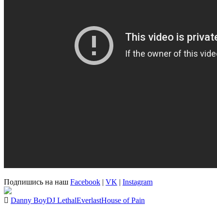
Подпишись на наш
Facebook
|
VK
|
Instagram
Danny Boy
DJ Lethal
Everlast
House of Pain