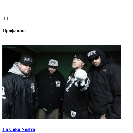


Профайлы
La Coka Nostra