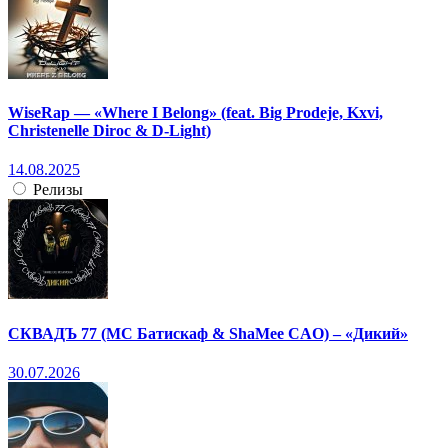
WiseRap — «Where I Belong» (feat. Big Prodeje, Kxvi,
Christenelle Diroc & D-Light)
14.08.2025
Релизы
СКВАДЪ 77 (МС Батискаф & ShaMee CAO) – «Дикий»
30.07.2026