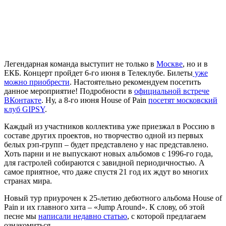
Легендарная команда выступит не только в
Москве
, но и в
ЕКБ. Концерт пройдет 6-го июня в Телеклубе. Билеты
уже
можно приобрести
. Настоятельно рекомендуем посетить
данное мероприятие! Подробности в
официальной встрече
ВКонтакте
. Ну, а 8-го июня
House of Pain
посетят московский
клуб
GIPSY
.
Каждый из участников коллектива уже приезжал в Россию в
составе других проектов, но творчество одной из первых
белых рэп-групп – будет представлено у нас представлено.
Хоть парни и не выпускают новых альбомов с 1996-го года,
для гастролей собираются с завидной периодичностью. А
самое приятное, что даже спустя 21 год их ждут во многих
странах мира.
Новый тур приурочен к 25-летию дебютного альбома
House of
Pain
и их главного хита –
«Jump Around»
. К слову, об этой
песне мы
написали недавно статью
, с которой предлагаем
ознакомиться.