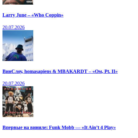
Larry June – «Who Coppin»
20.07.2026
ВинСлоу, homasapiens & MBAKARDT – «Ом, Pt. II»
20.07.2026
Впервые на виниле: Funk Mobb — «It Ain’t 4 Play»