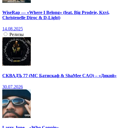
WiseRap — «Where I Belong» (feat. Big Prodeje, Kxvi,
Christenelle Diroc & D-Light)
14.08.2025
Релизы
СКВАДЪ 77 (МС Батискаф & ShaMee CAO) – «Дикий»
30.07.2026
Larry June – «Who Coppin»