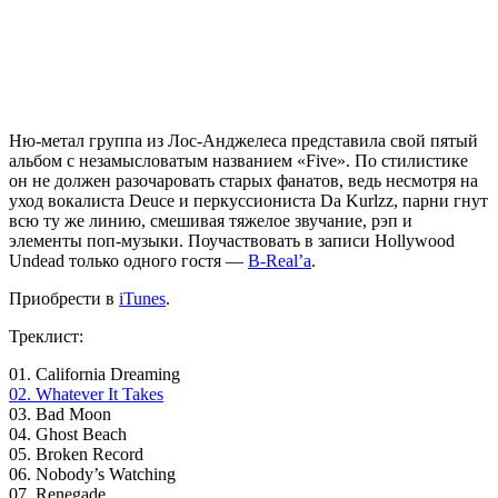
Ню-метал группа из Лос-Анджелеса представила свой пятый
альбом с незамысловатым названием «Five». По стилистике
он не должен разочаровать старых фанатов, ведь несмотря на
уход вокалиста Deuce и перкуссиониста Da Kurlzz, парни гнут
всю ту же линию, смешивая тяжелое звучание, рэп и
элементы поп-музыки. Поучаствовать в записи
Hollywood
Undead
только одного гостя —
B-Real’a
.
Приобрести в
iTunes
.
Треклист:
01. California Dreaming
02. Whatever It Takes
03. Bad Moon
04. Ghost Beach
05. Broken Record
06. Nobody’s Watching
07. Renegade