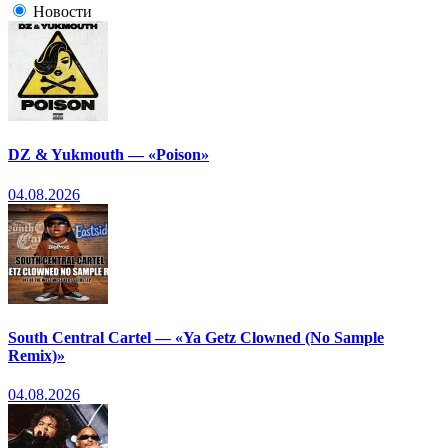
Новости
DZ & Yukmouth — «Poison»
04.08.2026
South Central Cartel — «Ya Getz Clowned (No Sample
Remix)»
04.08.2026