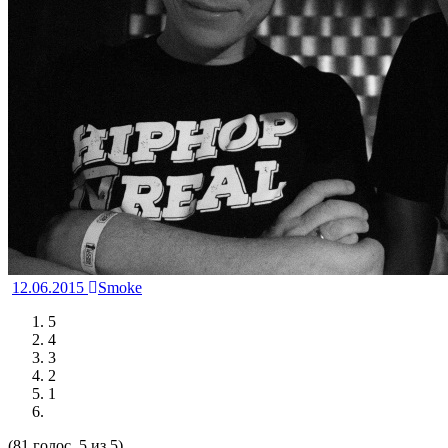
12.06.2015
Smoke
5
4
3
2
1
(81 голос, 5 из 5)