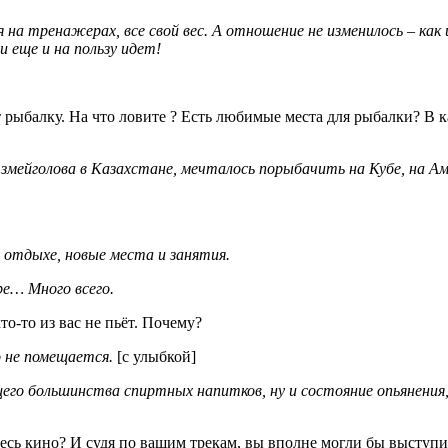
лся на тренажерах, все свой вес. А отношение не изменилось – к
 еще и на пользу идет!
т рыбалку. На что ловите ? Есть любимые места для рыбалки? В 
змейголова в Казахстане, меч­талось порыбачить на Кубе, на А
 отдыхе, новые места и занятия.
ре… Много всего.
то-то из вас не пьёт. Почему?
во не помещается.
[с улыбкой]
щего большинства спиртных н­апитков, ну и состояние опьянени
есь кино? И судя по вашим трекам, вы вполне могли бы выступит