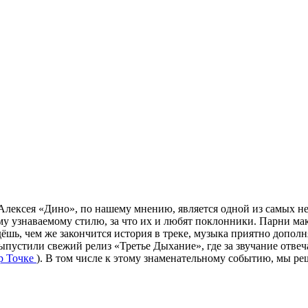
Алексея «Дино»
, по нашему мнению, является одной из самых 
ему узнаваемому стилю, за что их и любят поклонники. Парни м
шь, чем же закончится история в треке, музыка приятно дополняе
ыпустили свежий релиз
«Третье Дыхание»
, где за звучание отв
p Точке
). В том числе к этому знаменательному событию, мы р