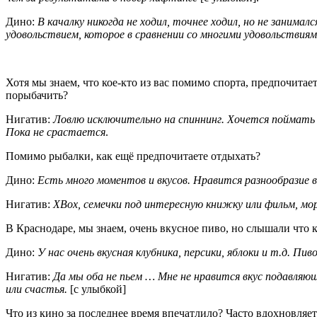
Дино:
В качалку никогда не ходил, точнее ходил, но не занима
удовольствием, которое в сравнении со многими удовольствиями
Хотя мы знаем, что кое-кто из вас помимо спорта, предпочитае
порыбачить?
Нигатив:
Ловлю исключительно на спиннинг. Хоче­тся поймать 
Пока не
ср­астается
.
Помимо рыбалки, как ещё предпочитаете отдыхать?
Дино:
Есть много моментов и вкусов. Нравится разнообразие в
Нигатив:
XBox, семечки под интересную книжку ил­и фильм, мо
В Краснодаре, мы знаем, очень вкусное пиво, но слышали что к
Дино:
У нас очень вкусная клубника, персики, яблоки и т.д. Пи
Нигатив
:
Да мы оба не пьем … Мне не нравится ­вкус подавляю
или счасть­я.
[с улыбкой]
Что из кино за последнее время впечатлило? Часто вдохновляет