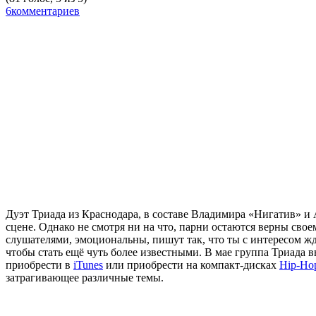
6комментариев
Дуэт
Триада
из Краснодара, в составе
Владимира «Нигатив»
и
сцене. Однако не смотря ни на что, парни остаются верны сво
слушателями, эмоциональны, пишут так, что ты с интересом ждё
чтобы стать ещё чуть более известными. В мае группа
Триада
в
приобрести в
iTunes
или приобрести на компакт-дисках
Hip-Ho
затрагивающее различные темы.