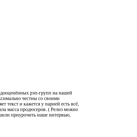
недооценённых рэп-групп на нашей
аксимально честны со своими
т текст и кажется у парней есть всё,
ечала масса продюсеров. ( Релиз можно
ешили приурочить наше интервью,