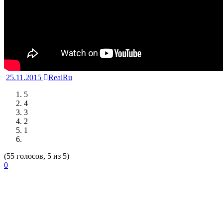
25.11.2015
RealRu
5
4
3
2
1
(55 голосов, 5 из 5)
0