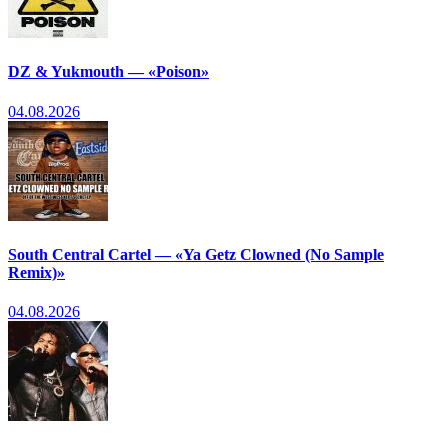
DZ & Yukmouth — «Poison»
04.08.2026
South Central Cartel — «Ya Getz Clowned (No Sample
Remix)»
04.08.2026