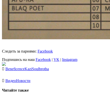
Следить за парнями:
Facebook
Подпишись на наш
Facebook
|
VK
|
Instagram
Beneficence
Kazi
Soulbrotha
Видео
Новости
Читайте также