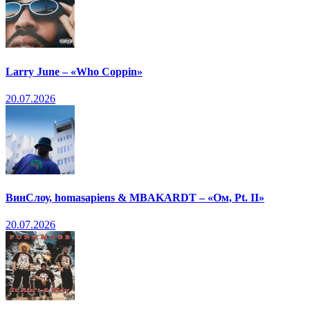
Larry June – «Who Coppin»
20.07.2026
ВинСлоу, homasapiens & MBAKARDT – «Ом, Pt. II»
20.07.2026