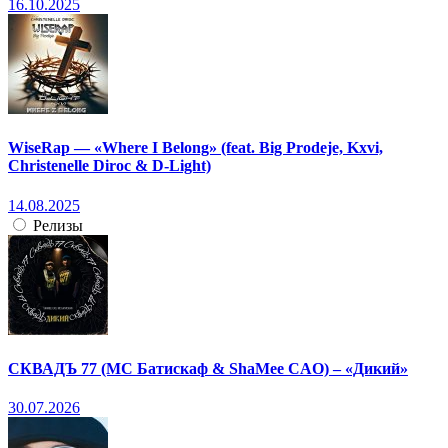
16.10.2025
WiseRap — «Where I Belong» (feat. Big Prodeje, Kxvi,
Christenelle Diroc & D-Light)
14.08.2025
Релизы
СКВАДЪ 77 (МС Батискаф & ShaMee CAO) – «Дикий»
30.07.2026