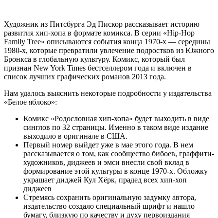
Художник из Питсбурга Эд Пискор рассказывает историю
развития хип-хопа в формате комикса. В серии
«Hip-Hop
Family Tree»
описываются события конца 1970-х — середины
1980-х, которые превратили увлечение подростков из Южного
Бронкса в глобальную культуру. Комикс, который был
признан New York Times бестселлером года и включен в
список лучших графических романов 2013 года.
Нам удалось выяснить некоторые подробности у издательства
«Белое яблоко»:
Комикс «Родословная хип-хопа» будет выходить в виде
синглов по 32 страницы. Именно в таком виде издание
выходило в оригинале в США.
Первый номер выйдет уже в мае этого года. В нем
рассказывается о том, как сообщество бибоев, граффити-
художников, диджеев и эмси внесли свой вклад в
формирование этой культуры в конце 1970-х. Обложку
украшает диджей Кул Хёрк, прадед всех хип-хоп
диджеев
Стремясь сохранить оригинальную задумку автора,
издательство создало специальный шрифт и нашло
бумагу, близкую по качеству и духу первоиздания