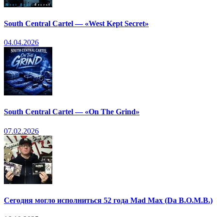
South Central Cartel — «West Kept Secret»
04.04.2026
South Central Cartel — «On The Grind»
07.02.2026
Сегодня могло исполниться 52 года Mad Max (Da B.O.M.B.)