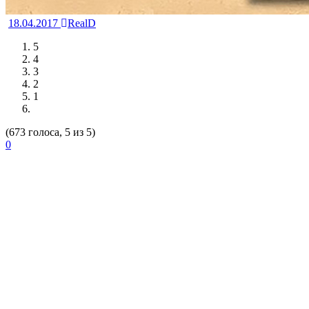
18.04.2017
RealD
5
4
3
2
1
(673 голоса, 5 из 5)
0