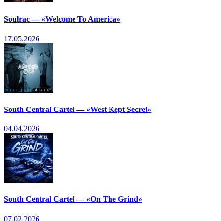
Soulrac — «Welcome To America»
17.05.2026
South Central Cartel — «West Kept Secret»
04.04.2026
South Central Cartel — «On The Grind»
07.02.2026