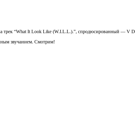
 трек “
What It Look Like (W.I.L.L.)
.”, спродюсированный
—
V D
чным звучанием. Смотрим!