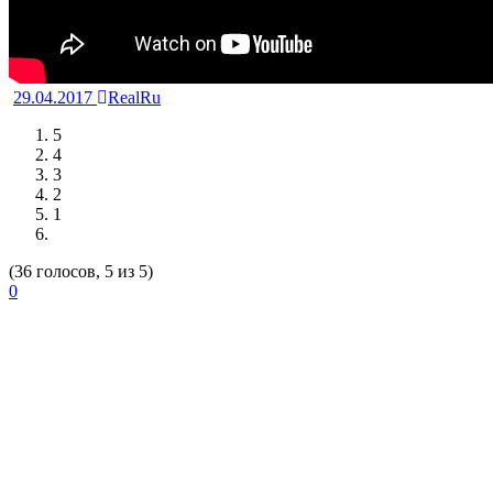
29.04.2017
RealRu
5
4
3
2
1
(36 голосов, 5 из 5)
0