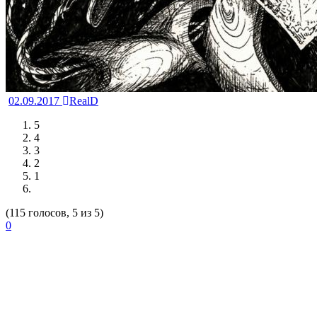
02.09.2017
RealD
5
4
3
2
1
(115 голосов, 5 из 5)
0