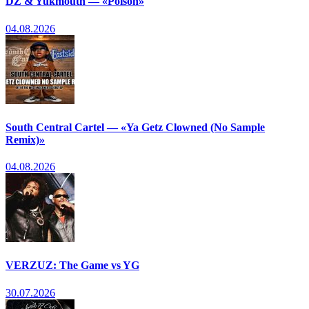
DZ & Yukmouth — «Poison»
04.08.2026
South Central Cartel — «Ya Getz Clowned (No Sample
Remix)»
04.08.2026
VERZUZ: The Game vs YG
30.07.2026