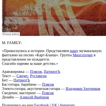
M. FAMILY:
«Прикоснулись к истории. Представляем
нашу
музыкальную
фантазию на песню «Карт-Бланш». Группа
Многоточие
в
представлении не нуждается.
Спасибо парням за наше детство.»
Аранжировка —
Плясов
,
ПатриотЪ
Текст —
Санчес
,
Руставели
Бит —
ПатриотЪ
Бас-гитара, барабаны —
Плясов
Электо-гитара, акустическая гитара —
Владимир Злотников
Сведение, мастеринг —
Плясов
Дизайн —
Алексей Выборов
Подпишись на наш
Facebook
|
VK
|
Instagram