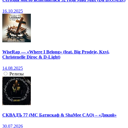
16.10.2025
WiseRap — «Where I Belong» (feat. Big Prodeje, Kxvi,
Christenelle Diroc & D-Light)
14.08.2025
Релизы
СКВАДЪ 77 (МС Батискаф & ShaMee CAO) – «Дикий»
30.07.2026