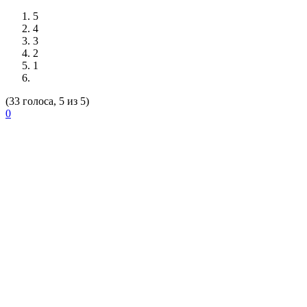
5
4
3
2
1
(33 голоса, 5 из 5)
0