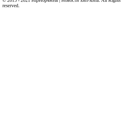
© 2015 - 2021 HipHop4Real | Новости хип-хопа. All Rights
reserved.