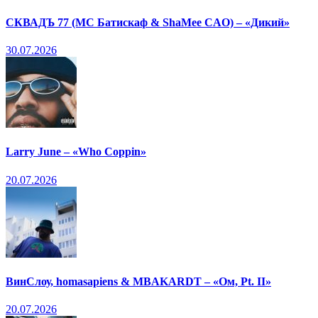
СКВАДЪ 77 (МС Батискаф & ShaMee CAO) – «Дикий»
30.07.2026
Larry June – «Who Coppin»
20.07.2026
ВинСлоу, homasapiens & MBAKARDT – «Ом, Pt. II»
20.07.2026