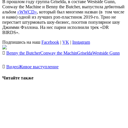
В прошлом году группа
Griselda
, в составе Westside Gunn,
Conway the Machine и Benny the Butcher, выпустила дебютный
альбом
«WWCD»
, который был многими назван (в том числе
и нами) одной из лучших рэп-пластинок 2019-го. Трио не
перестает штурмовать шоу-бизнес, посетив популярное шоу
Джимми Фэллона. На нес парни исполнили трек «DR
BIRDS».
Подпишись на наш
Facebook
|
VK
|
Instagram
Benny the Butcher
Conway the Machin
Griselda
Westside Gunn
Видео
Живое выступление
Читайте также