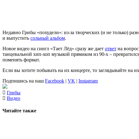
Недавно
Грибы
«похудели»: из-за творческих (и не только) ра
и выпустить
сольный альбом
.
Новое видео на сингл
«Тает Лёд»
сразу же дает
ответ
на вопрос
танцевальной хип-хоп музыкой прямиком из 90-х – превратилс
поменять формат.
Если вы хотите побывать на их концерте, то заглядывайте на и
Подпишись на наш
Facebook
|
VK
|
Instagram
Грибы
Видео
Читайте также