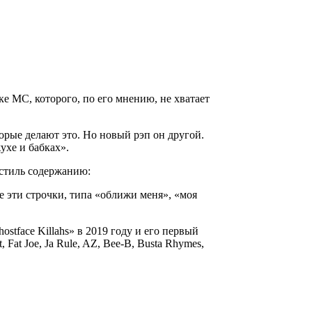
ыке MC, которого, по его мнению, не хватает
торые делают это. Но новый рэп он другой.
ухе и бабках».
стиль содержанию:
се эти строчки, типа «оближи меня», «моя
ostface Killahs» в 2019 году и его первый
Fat Joe, Ja Rule, AZ, Bee-B, Busta Rhymes,