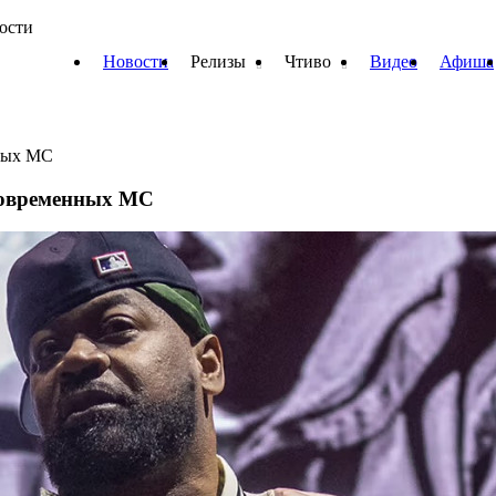
вости
Новости
Релизы
Чтиво
Видео
Афиша
нных МС
 современных МС