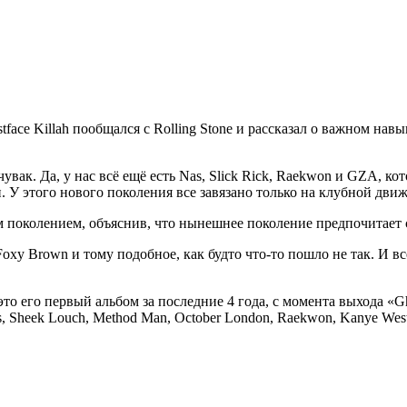
tface Killah пообщался с Rolling Stone и рассказал о важном нав
вак. Да, у нас всё ещё есть Nas, Slick Rick, Raekwon и GZA, ко
 У этого нового поколения все завязано только на клубной движ
поколением, объяснив, что нынешнее поколение предпочитает 
Foxy Brown и тому подобное, как будто что-то пошло не так. И в
это его первый альбом за последние 4 года, с момента выхода «Gh
, Sheek Louch, Method Man, October London, Raekwon, Kanye West, 