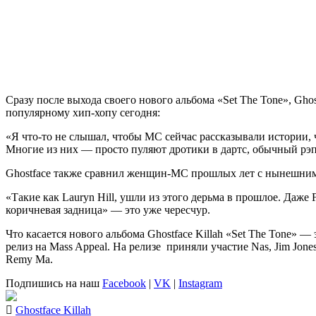
Сразу после выхода своего нового альбома «Set The Tone», Ghos
популярному хип-хопу сегодня:
«Я что-то не слышал, чтобы MC сейчас рассказывали истории, чу
Многие из них — просто пуляют дротики в дартс, обычный рэп.
Ghostface также сравнил женщин-МС прошлых лет с нынешним 
«Такие как Lauryn Hill, ушли из этого дерьма в прошлое. Даже 
коричневая задница» — это уже чересчур.
Что касается нового альбома Ghostface Killah «Set The Tone» — 
релиз на Mass Appeal. На релизе
приняли участие Nas, Jim Jones
Remy Ma.
Подпишись на наш
Facebook
|
VK
|
Instagram
Ghostface Killah