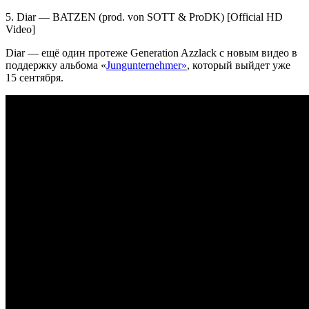
5.
Diar — BATZEN
(prod. von SOTT & ProDK)
[Official HD
Video]
Diar
— ещё один протеже
Generation Azzlack
с новым видео в
поддержку альбома «
Jungunternehmer»
, который выйдет уже
15 сентября.