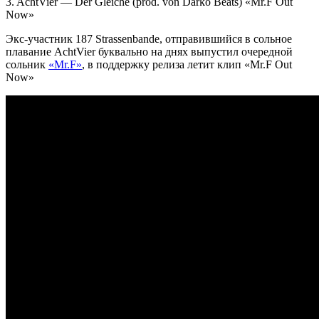
3.
AchtVier — Der Gleiche (prod. von Darko Beats) «Mr.F Out
Now»
Экс-участник
187 Strassenbande
, отправившийся в сольное
плавание
AchtVier
буквально на днях выпустил очередной
сольник
«Mr.F»
, в поддержку релиза летит клип «
Mr.F Out
Now
»