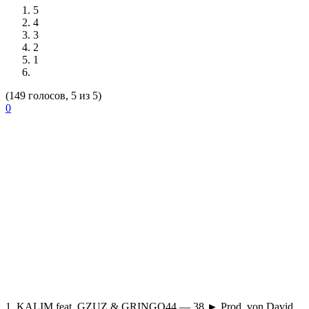
5
4
3
2
1
(149 голосов, 5 из 5)
0
1.
KALIM feat. GZUZ & GRINGO44 — 38 ► Prod. von David