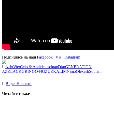
Подпишись на наш
Facebook
|
VK
|
Instagram
AchtVier
Celo & Abdi
deutschrap
Diar
GENERATION
AZZLACK
GRINGO44
GZUZ
KALIM
Nimo
Olexesh
Soufian
Видео
Новости
Читайте также