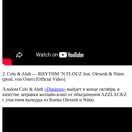
2.
Celo & Abdi — RHYTHM ‘N FLOUZ feat. Olexesh & Nimo
(prod. von Oster)
[Official Video]
Альбом
Celo & Abdi
«Diaspora»
выйдет в конце октября, в
качестве затравки коллабо-клип от объединения
AZZLACKZ
с участием выходца из Киева
Olexesh
и
Nimo
.