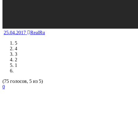
25.04.2017
RealRu
5
4
3
2
1
(75 голосов, 5 из 5)
0