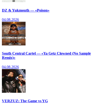
DZ & Yukmouth — «Poison»
04.08.2026
South Central Cartel — «Ya Getz Clowned (No Sample
Remix)»
04.08.2026
VERZUZ: The Game vs YG