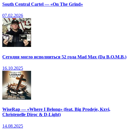
South Central Cartel — «On The Grind»
07.02.2026
Сегодня могло исполниться 52 года Mad Max (Da B.O.M.B.)
16.10.2025
WiseRap — «Where I Belong» (feat. Big Prodeje, Kxvi,
Christenelle Diroc & D-Light)
14.08.2025