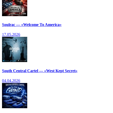
Soulrac — «Welcome To America»
17.05.2026
South Central Cartel — «West Kept Secret»
04.04.2026