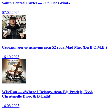
South Central Cartel — «On The Grind»
07.02.2026
Сегодня могло исполниться 52 года Mad Max (Da B.O.M.B.)
16.10.2025
WiseRap — «Where I Belong» (feat. Big Prodeje, Kxvi,
Christenelle Diroc & D-Light)
14.08.2025