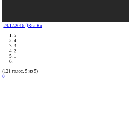
29.12.2016
RealRu
5
4
3
2
1
(121 голос, 5 из 5)
0