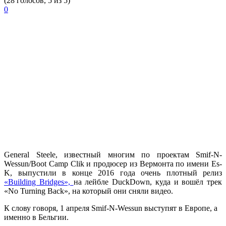
(28 голосов, 5 из 5)
0
General Steele,
известный многим по проектам
Smif-N-
Wessun/Boot Camp Clik
и продюсер из Вермонта по имени
Es-
K,
выпустили в конце 2016 года очень плотный релиз
«Building Bridges»,
на лейбле
DuckDown,
куда и вошёл трек
«No Turning Back»,
на который они сняли видео.
К слову говоря, 1 апреля
Smif-N-Wessun
выступят в Европе, а
именно в Бельгии.