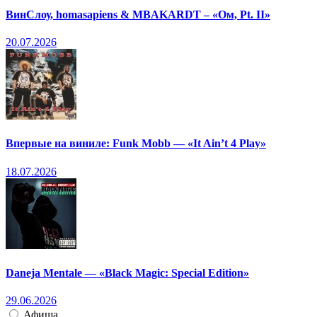
ВинСлоу, homasapiens & MBAKARDT – «Ом, Pt. II»
20.07.2026
Впервые на виниле: Funk Mobb — «It Ain’t 4 Play»
18.07.2026
Daneja Mentale — «Black Magic: Special Edition»
29.06.2026
Афиша