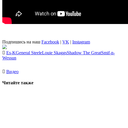
Подпишись на наш
Facebook
|
VK
|
Instagram
Es-K
General Steele
Louie Skaggs
Shadow The Great
Smif-n-
Wessun
Видео
Читайте также