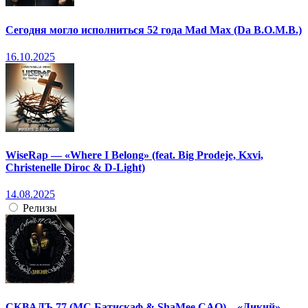
Сегодня могло исполниться 52 года Mad Max (Da B.O.M.B.)
16.10.2025
WiseRap — «Where I Belong» (feat. Big Prodeje, Kxvi,
Christenelle Diroc & D-Light)
14.08.2025
Релизы
СКВАДЪ 77 (МС Батискаф & ShaMee CAO) – «Дикий»