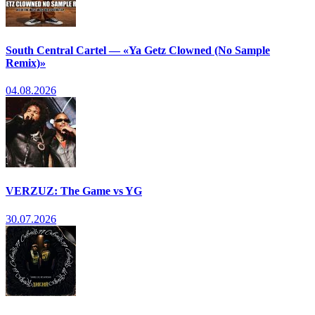
South Central Cartel — «Ya Getz Clowned (No Sample
Remix)»
04.08.2026
VERZUZ: The Game vs YG
30.07.2026