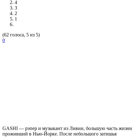
4
3
2
1
(62 голоса, 5 из 5)
0
GASHI
— рэпер и музыкант из Ливии, большую часть жизни
проживший в Нью-Йорке. После небольшого затишья