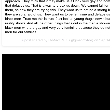
approach. They think that if they make us all look very gay and hom
that defaces us. That is a way to break us down. We cannot fall for 
them, so now they are trying this. They want us to not be a stron
they are so afraid of us. They want us to be feminine and deface 
black men. Trust me this is true. Just look at young thug's new album
reality shows. And all the other things that's out in the media sho
black men who are gay and very very feminine because they do not
men for our families.
A post shared by G-Macc MG. (@gmacc24oe) on
Sep 14