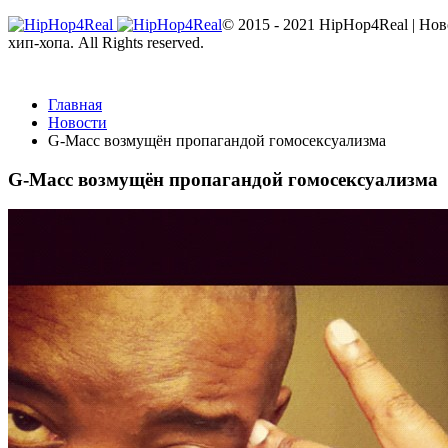
© 2015 - 2021 HipHop4Real | Но
хип-хопа. All Rights reserved.
Главная
Новости
G-Macc возмущён пропагандой гомосексуализма
G-Macc возмущён пропагандой гомосексуализма