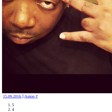
15.09.2016
Anton T
5
4