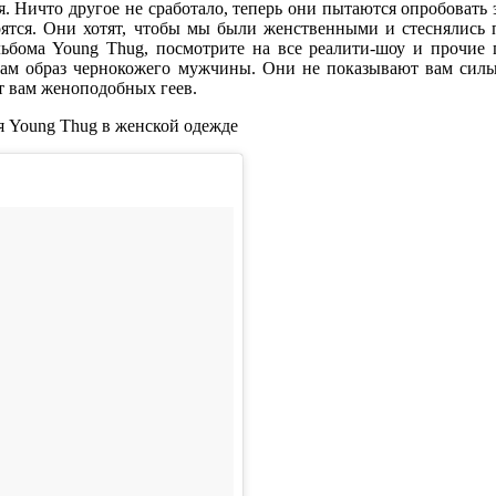
. Ничто другое не сработало, теперь они пытаются опробовать э
ятся. Они хотят, чтобы мы были женственными и стеснялись 
альбома
Young Thug
, посмотрите на все реалити-шоу и прочие
вам образ чернокожего мужчины. Они не показывают вам сил
т вам женоподобных геев.
я
Young Thug
в женской одежде