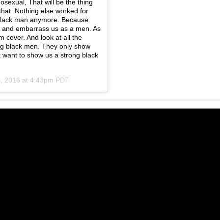
osexual, That will be the thing
that. Nothing else worked for
g black man anymore. Because
us and embarrass us as a men. As
 cover. And look at all the
wing black men. They only show
 want to show us a strong black
, 2016 at 4:43pm PDT