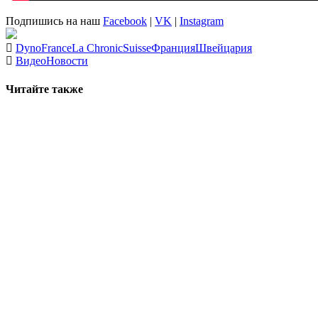
Подпишись на наш
Facebook
|
VK
|
Instagram
Dyno
France
La Chronic
Suisse
Франция
Швейцария
Видео
Новости
Читайте также