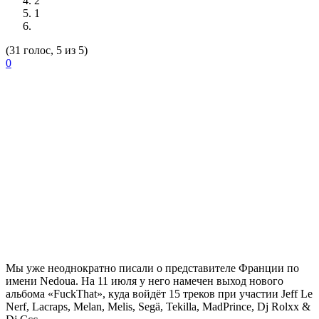
2
1
(31 голос, 5 из 5)
0
Мы уже неоднократно писали о представителе Франции по
имени
Nedoua.
На 11 июля у него намечен выход нового
альбома
«FuckThat»,
куда войдёт 15 треков при участии
Jeff Le
Nerf, Lacraps, Melan, Melis, Segä, Tekilla, MadPrince, Dj Rolxx &