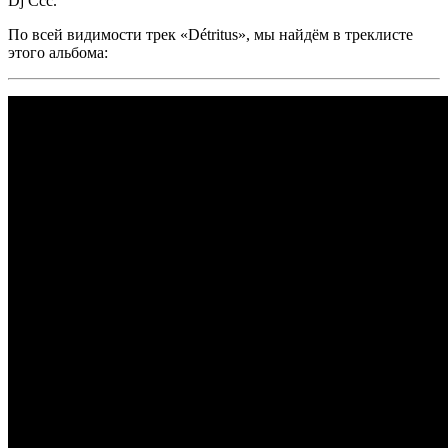
Dj Ccc.
По всей видимости трек
«Détritus»,
мы найдём в треклисте
этого альбома: