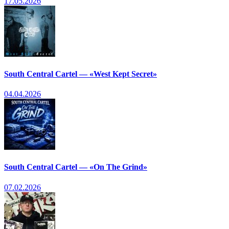
17.05.2026
South Central Cartel — «West Kept Secret»
04.04.2026
South Central Cartel — «On The Grind»
07.02.2026