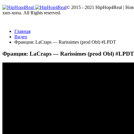
© 2015 - 2021 HipHop4Real | Но
хип-хопа. All Rights reserved.
Главная
Видео
Франция: LaCraps — Rarissimes (prod Obl) #LPDT
Франция: LaCraps — Rarissimes (prod Obl) #LPDT