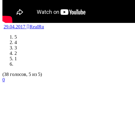
29.04.2017
RealRu
5
4
3
2
1
(38 голосов, 5 из 5)
0