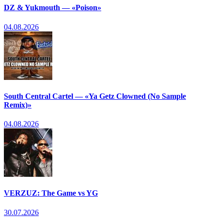
DZ & Yukmouth — «Poison»
04.08.2026
South Central Cartel — «Ya Getz Clowned (No Sample
Remix)»
04.08.2026
VERZUZ: The Game vs YG
30.07.2026