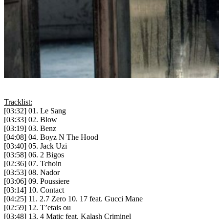
Tracklist:
[03:32] 01. Le Sang
[03:33] 02. Blow
[03:19] 03. Benz
[04:08] 04. Boyz N The Hood
[03:40] 05. Jack Uzi
[03:58] 06. 2 Bigos
[02:36] 07. Tchoin
[03:53] 08. Nador
[03:06] 09. Poussiere
[03:14] 10. Contact
[04:25] 11. 2.7 Zero 10. 17 feat. Gucci Mane
[02:59] 12. T’etais ou
[03:48] 13. 4 Matic feat. Kalash Criminel