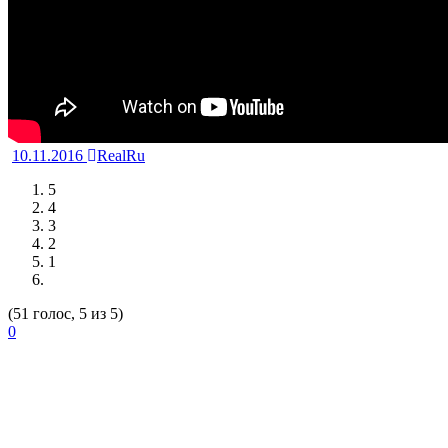
10.11.2016
RealRu
5
4
3
2
1
(51 голос, 5 из 5)
0