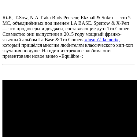
Ri-K, T-Sow, N.A.T aka Buds Penseur, Ekzhall & Sokra
— это 5
МС, объединённых под именем
LA BASE. Sperrow & X-Pert
— это продюсеры и ди-джеи, составляющие дуэт
Tru Comers.
Совместно они выпустили в 2015 году мощный франко-
язычный альбом
La Base & Tru Comers
«Jusqu’à la mort»,
который пришёлся многим любителям классического хип-хоп
звучания по душе. На один из треков с альбома они
презентовали новое видео
«Equilibre»: