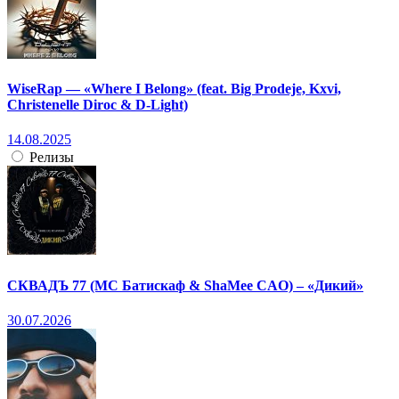
WiseRap — «Where I Belong» (feat. Big Prodeje, Kxvi,
Christenelle Diroc & D-Light)
14.08.2025
Релизы
СКВАДЪ 77 (МС Батискаф & ShaMee CAO) – «Дикий»
30.07.2026