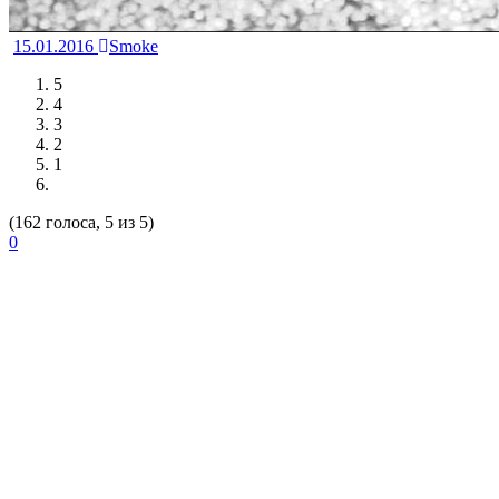
15.01.2016
Smoke
5
4
3
2
1
(162 голоса, 5 из 5)
0