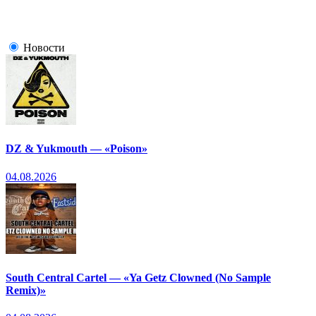
Новости
DZ & Yukmouth — «Poison»
04.08.2026
South Central Cartel — «Ya Getz Clowned (No Sample
Remix)»