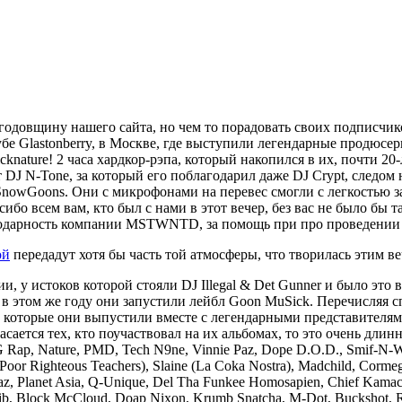
годовщину нашего сайта, но чем то порадовать своих подписчи
лубе Glastonberry, в Москве, где выступили легендарные продюс
icknature!
2 часа хардкор-рэпа, который накопился в их, почти 20
т
DJ N-Tone,
за который его поблагодарил даже DJ Crypt, следом
 SnowGoons. Они с микрофонами на перевес смогли с легкостью 
асибо всем вам, кто был с нами в этот вечер, без вас не было бы 
годарность компании
MSTWNTD
, за помощь при про проведении
ой
передадут хотя бы часть той атмосферы, что творилась этим в
 у истоков которой стояли DJ Illegal & Det Gunner и было это в
 в этом же году они запустили лейбл Goon MuSick. Перечисляя сп
ов, которые они выпустили вместе с легендарными представителя
 касается тех, кто поучаствовал на их альбомах, то это очень длин
l G Rap, Nature, PMD, Tech N9ne, Vinnie Paz, Dope D.O.D., Smif-N-W
 (Poor Righteous Teachers), Slaine (La Coka Nostra), Madchild, Corme
az, Planet Asia, Q-Unique, Del Tha Funkee Homosapien, Chief Kamac
Adlib, Block McCloud, Doap Nixon, Krumb Snatcha, M-Dot, Buckshot, R