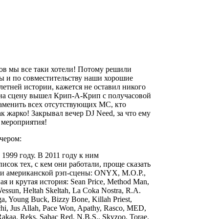
ков мы все таки хотели! Потому решили
еры и по совместительству наши хорошие
-летней истории, кажется не оставил никого
 на сцену вышел
Крип-А-Крип
с получасовой
заменить всех отсутствующих МС, кто
так жарко! Закрывал вечер
DJ Need,
за что ему
 мероприятия!
ечером:
 1999 году. В 2011 году к ним
исок тех, с кем они работали, проще сказать
ми американской рэп-сцены: ONYX, M.O.P.,
ная и крутая история: Sean Price, Method Man,
essun, Heltah Skeltah, La Coka Nostra, R.A.
ga, Young Buck, Bizzy Bone, Killah Priest,
hi, Jus Allah, Pace Won, Apathy, Rasco, MED,
akaa, Reks, Sabac Red, N.B.S., Skyzoo, Torae,