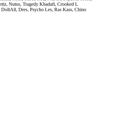
rtiz, Nutso, Tragedy Khadafi, Crooked I,
 DoItAll, Dres, Psycho Les, Ras Kass, Chino