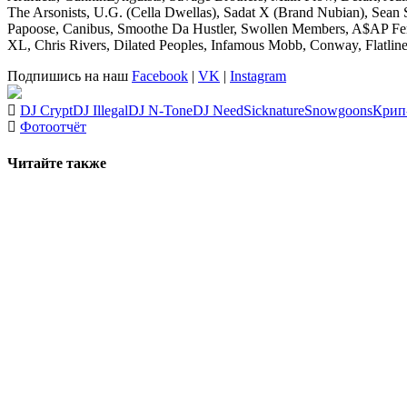
The Arsonists, U.G. (Cella Dwellas), Sadat X (Brand Nubian), Sean S
Papoose, Canibus, Smoothe Da Hustler, Swollen Members, A$AP Ferg,
XL, Chris Rivers, Dilated Peoples, Infamous Mobb, Conway, Flatlin
Подпишись на наш
Facebook
|
VK
|
Instagram
DJ Crypt
DJ Illegal
DJ N-Tone
DJ Need
Sicknature
Snowgoons
Крип
Фотоотчёт
Читайте также