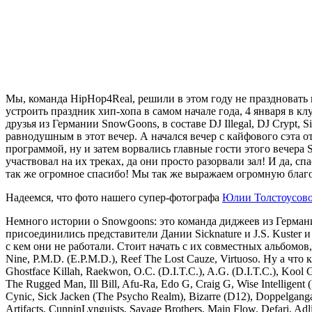
Мы, команда
HipHop4Real,
решили в этом году не праздновать 
устроить праздник хип-хопа в самом начале года, 4 января в к
друзья из Германии
SnowGoons,
в составе
DJ Illegal, DJ Crypt, S
равнодушным в этот вечер. А начался вечер с кайфового сэта о
программой, ну и затем ворвались главные гости этого вечера
участвовал на их треках, да они просто разорвали зал! И да, сп
так же огромное спасибо! Мы так же выражаем огромную бла
Надеемся, что фото нашего супер-фотографа
Юлии Толстоусов
Немного истории о Snowgoons: это команда диджеев из Германии,
присоединились представители Дании Sicknature и J.S. Kuster и
с кем они не работали. Стоит начать с их совместных альбом
Nine, P.M.D. (E.P.M.D.), Reef The Lost Cauze, Virtuoso. Ну а что
Ghostface Killah, Raekwon, O.C. (D.I.T.C.), A.G. (D.I.T.C.), Koo
The Rugged Man, Ill Bill, Afu-Ra, Edo G, Craig G, Wise Intelligent
Cynic, Sick Jacken (The Psycho Realm), Bizarre (D12), Doppelgang
Artifacts, CunninLynguists, Savage Brothers, Main Flow, Defari, 