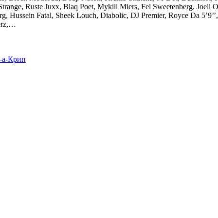
trange, Ruste Juxx, Blaq Poet, Mykill Miers, Fel Sweetenberg, Joell O
 Hussein Fatal, Sheek Louch, Diabolic, DJ Premier, Royce Da 5’9’’,
erz,…
-а-Крип