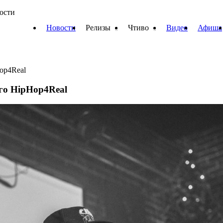
вости
Новости
Релизы
Чтиво
Видео
Афиша
op4Real
го HipHop4Real