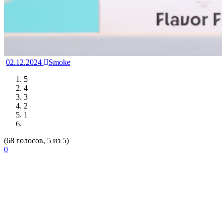
02.12.2024
Smoke
5
4
3
2
1
(68 голосов, 5 из 5)
0