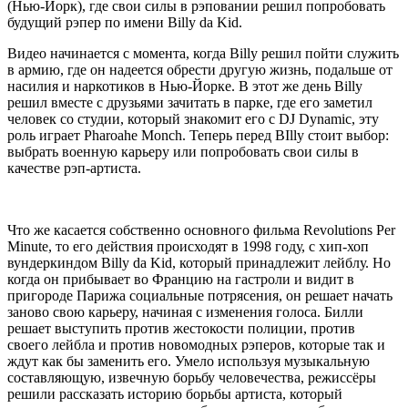
(Нью-Йорк), где свои силы в рэповании решил попробовать
будущий рэпер по имени
Billy da Kid
.
Видео начинается с момента, когда
Billy
решил пойти служить
в армию, где он надеется обрести другую жизнь, подальше от
насилия и наркотиков в Нью-Йорке. В этот же день
Billy
решил вместе с друзьями зачитать в парке, где его заметил
человек со студии, который знакомит его с
DJ Dynamic
, эту
роль играет
Pharoahe Monch.
Теперь перед
BIlly
стоит выбор:
выбрать военную карьеру или попробовать свои силы в
качестве рэп-артиста.
Что же касается собственно основного фильма
Revolutions Per
Minute
, то его действия происходят в 1998 году, с хип-хоп
вундеркиндом
Billy da Kid
, который принадлежит лейблу.
Но
когда он прибывает во Францию ​​на гастроли и видит в
пригороде Парижа социальные потрясения, он решает начать
заново свою карьеру, начиная с изменения голоса.
Билли
решает выступить против жестокости полиции, против
своего лейбла и против новомодных рэперов, которые так и
ждут как бы заменить его. Умело используя музыкальную
составляющую, извечную борьбу человечества, режиссёры
решили рассказать историю борьбы артиста
, который