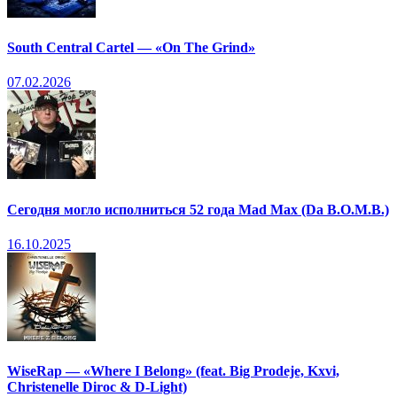
South Central Cartel — «On The Grind»
07.02.2026
Сегодня могло исполниться 52 года Mad Max (Da B.O.M.B.)
16.10.2025
WiseRap — «Where I Belong» (feat. Big Prodeje, Kxvi,
Christenelle Diroc & D-Light)