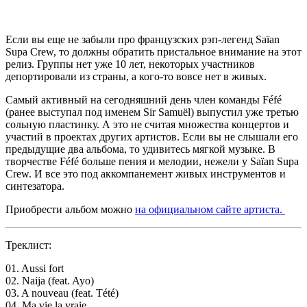
Если вы еще не забыли про французских рэп-легенд
Saïan
Supa Crew,
то должны обратить пристальное внимание на этот
релиз. Группы нет уже 10 лет, некоторых участников
депортировали из страны, а кого-то вовсе нет в живых.
Самый активный на сегодняшний день член команды
Féfé
(ранее выступал под именем
Sir Samuël
) выпустил уже третью
сольную пластинку. А это не считая множества концертов и
участий в проектах других артистов. Если вы не слышали его
предыдущие два альбома, то удивитесь мягкой музыке. В
творчестве
Féfé
больше пения и мелодии, нежели у
Saïan Supa
Crew
. И все это под аккомпанемент живых инструментов и
синтезатора.
Приобрести альбом можно
на официальном сайте артиста.
Треклист:
01. Aussi fort
02. Naija (feat. Ayo)
03. A nouveau (feat. Tété)
04. Ma vie la vraie