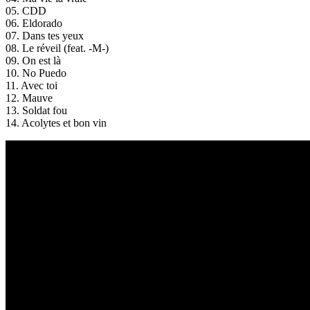
05. CDD
06. Eldorado
07. Dans tes yeux
08. Le réveil (feat. -M-)
09. On est là
10. No Puedo
11. Avec toi
12. Mauve
13. Soldat fou
14. Acolytes et bon vin