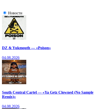
Новости
DZ & Yukmouth — «Poison»
04.08.2026
South Central Cartel — «Ya Getz Clowned (No Sample
Remix)»
04.08.2026