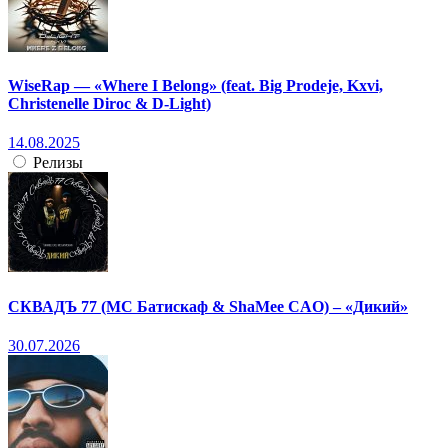
WiseRap — «Where I Belong» (feat. Big Prodeje, Kxvi,
Christenelle Diroc & D-Light)
14.08.2025
Релизы
СКВАДЪ 77 (МС Батискаф & ShaMee CAO) – «Дикий»
30.07.2026