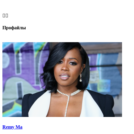


Профайлы
Remy Ma