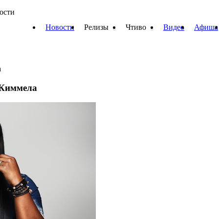
вости
Новости
Релизы
Чтиво
Видео
Афиша
а
 Киммела