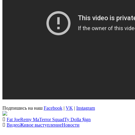
Подпишись на наш
Facebook
|
VK
|
Instagram
Fat Joe
Remy Ma
Terror Squad
Ty Dolla $ign
Видео
Живое выступление
Новости