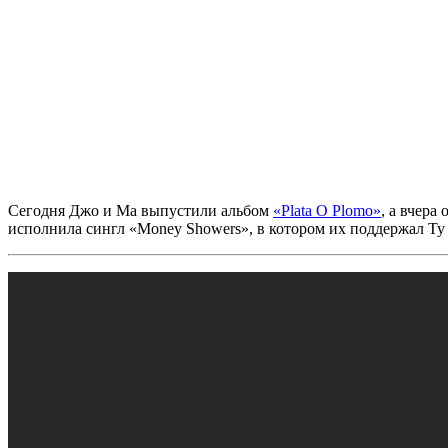
Сегодня
Джо
и
Ма
выпустили альбом
«Plata O Plomo»
, а вчера
исполнила сингл
«Money Showers»
, в котором их поддержал
Ty