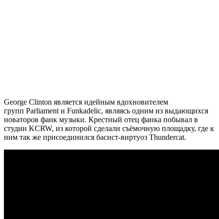
George Clinton
является идейным вдохновителем
групп
Parliament
и
Funkadelic
, являясь одним из выдающихся
новаторов фанк музыки. Крестный отец фанка побывал в
студии
KCRW
, из которой сделали съёмочную площадку, где к
ним так же присоединился басист-виртуоз
Thundercat.