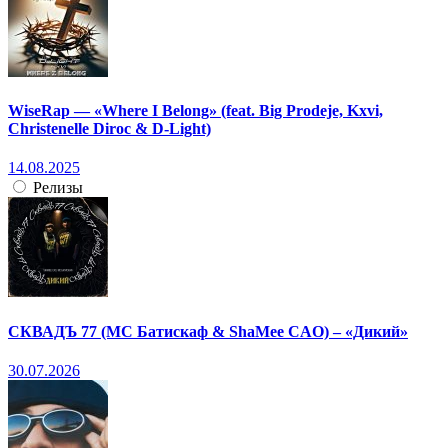
WiseRap — «Where I Belong» (feat. Big Prodeje, Kxvi,
Christenelle Diroc & D-Light)
14.08.2025
Релизы
СКВАДЪ 77 (МС Батискаф & ShaMee CAO) – «Дикий»
30.07.2026