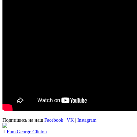
Подпишись на наш
Facebook
|
VK
|
Instagram
Funk
George Clinton