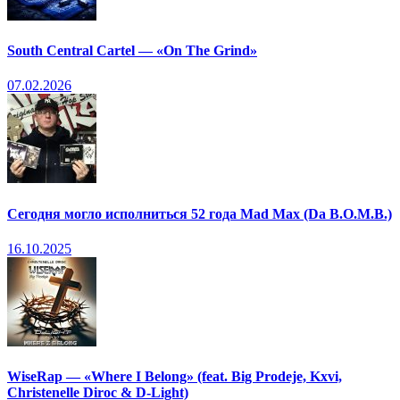
South Central Cartel — «On The Grind»
07.02.2026
Сегодня могло исполниться 52 года Mad Max (Da B.O.M.B.)
16.10.2025
WiseRap — «Where I Belong» (feat. Big Prodeje, Kxvi,
Christenelle Diroc & D-Light)