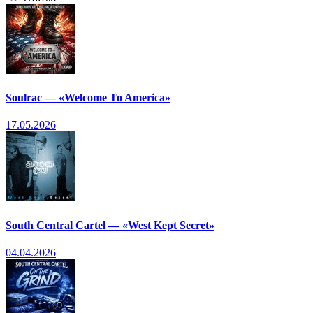
Soulrac — «Welcome To America»
17.05.2026
South Central Cartel — «West Kept Secret»
04.04.2026