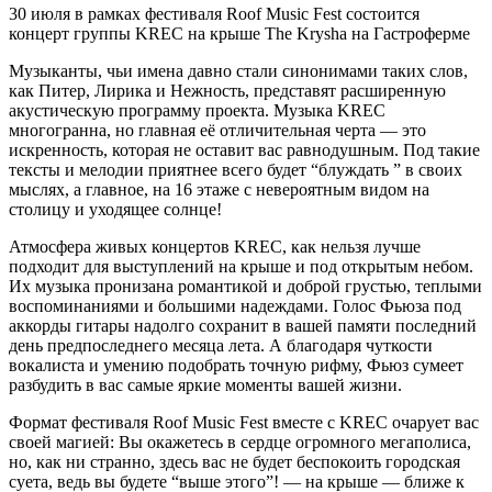
30 июля в рамках фестиваля Roof Music Fest состоится
концерт группы KREC на крыше The Krysha на Гастроферме
Музыканты, чьи имена давно стали синонимами таких слов,
как Питер, Лирика и Нежность, представят расширенную
акустическую программу проекта. Музыка KREC
многогранна, но главная её отличительная черта — это
искренность, которая не оставит вас равнодушным. Под такие
тексты и мелодии приятнее всего будет “блуждать ” в своих
мыслях, а главное, на 16 этаже с невероятным видом на
столицу и уходящее солнце!
Атмосфера живых концертов KREC, как нельзя лучше
подходит для выступлений на крыше и под открытым небом.
Их музыка пронизана романтикой и доброй грустью, теплыми
воспоминаниями и большими надеждами. Голос Фьюза под
аккорды гитары надолго сохранит в вашей памяти последний
день предпоследнего месяца лета. А благодаря чуткости
вокалиста и умению подобрать точную рифму, Фьюз сумеет
разбудить в вас самые яркие моменты вашей жизни.
Формат фестиваля Roof Music Fest вместе с KREC очарует вас
своей магией: Вы окажетесь в сердце огромного мегаполиса,
но, как ни странно, здесь вас не будет беспокоить городская
суета, ведь вы будете “выше этого”! — на крыше — ближе к