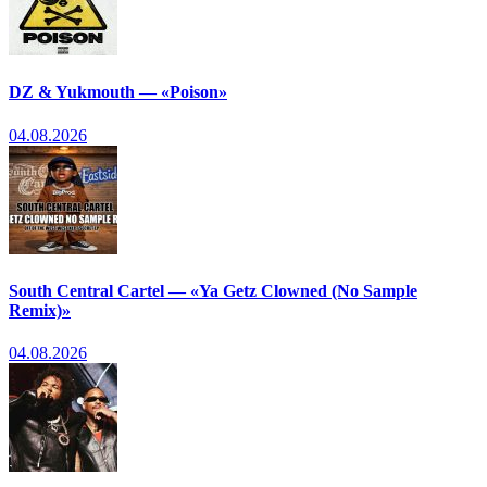
DZ & Yukmouth — «Poison»
04.08.2026
South Central Cartel — «Ya Getz Clowned (No Sample
Remix)»
04.08.2026