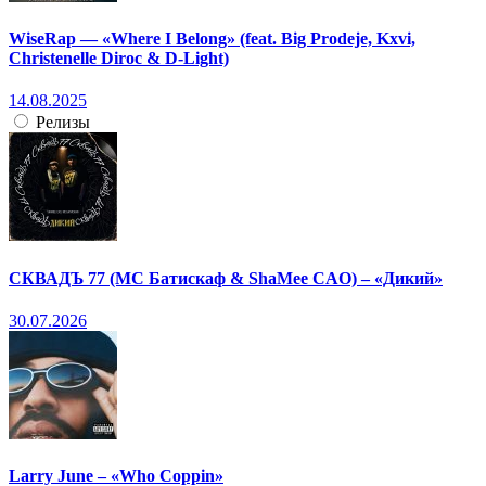
WiseRap — «Where I Belong» (feat. Big Prodeje, Kxvi,
Christenelle Diroc & D-Light)
14.08.2025
Релизы
СКВАДЪ 77 (МС Батискаф & ShaMee CAO) – «Дикий»
30.07.2026
Larry June – «Who Coppin»