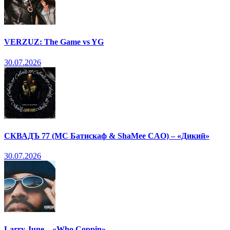
VERZUZ: The Game vs YG
30.07.2026
СКВАДЪ 77 (МС Батискаф & ShaMee CAO) – «Дикий»
30.07.2026
Larry June – «Who Coppin»