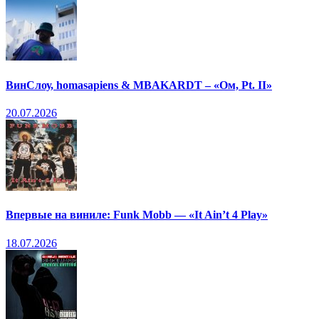
ВинСлоу, homasapiens & MBAKARDT – «Ом, Pt. II»
20.07.2026
Впервые на виниле: Funk Mobb — «It Ain’t 4 Play»
18.07.2026