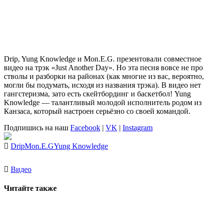
Drip, Yung Knowledge
и
Mon.E.G.
презентовали совместное
видео на трэк
«Just Another Day»
. Но эта песня вовсе не про
стволы и разборки на районах (как многие из вас, вероятно,
могли бы подумать, исходя из названия трэка). В видео нет
гангстеризма, зато есть скейтбординг и баскетбол!
Yung
Knowledge
— талантливый молодой исполнитель родом из
Канзаса, который настроен серьёзно со своей командой.
Подпишись на наш
Facebook
|
VK
|
Instagram
Drip
Mon.E.G
Yung Knowledge
Видео
Читайте также