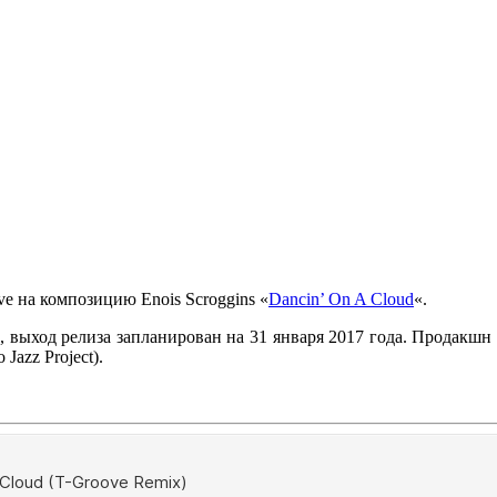
ve
на композицию
Enois Scroggins «
Dancin’ On A Cloud
«
.
, выход релиза запланирован на 31 января 2017 года. Продакшн
 Jazz Project)
.