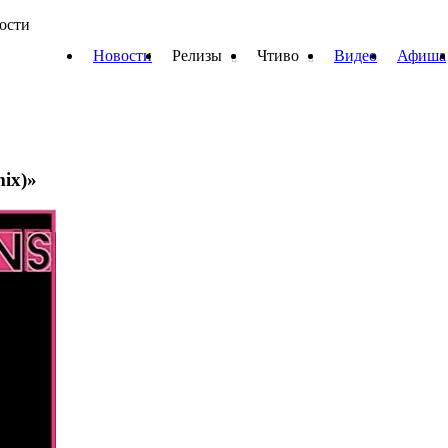
вости
Новости
Релизы
Чтиво
Видео
Афиша
mix)»