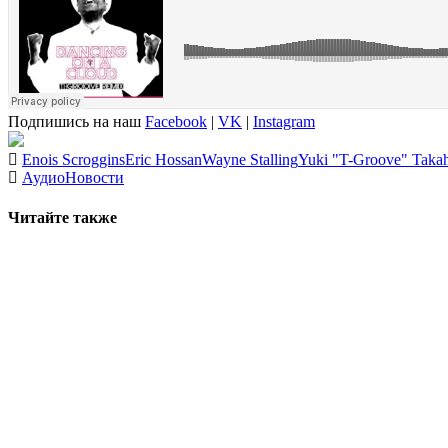
Подпишись на наш
Facebook
|
VK
|
Instagram
Enois Scroggins
Eric Hossan
Wayne Stalling
Yuki "T-Groove" Takah
Аудио
Новости
Читайте также