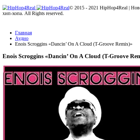
© 2015 - 2021 HipHop4Real | Но
хип-хопа. All Rights reserved.
Главная
Аудио
Enois Scroggins «Dancin’ On A Cloud (T-Groove Remix)»
Enois Scroggins «Dancin’ On A Cloud (T-Groove Re