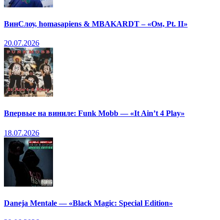
ВинСлоу, homasapiens & MBAKARDT – «Ом, Pt. II»
20.07.2026
Впервые на виниле: Funk Mobb — «It Ain’t 4 Play»
18.07.2026
Daneja Mentale — «Black Magic: Special Edition»