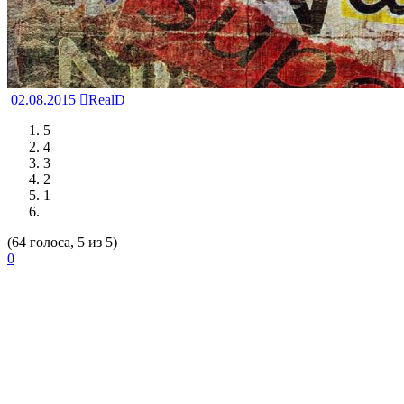
02.08.2015
RealD
5
4
3
2
1
(64 голоса, 5 из 5)
0