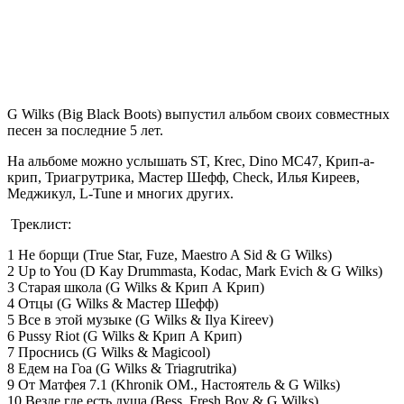
G Wilks (
Big Black Boots
) выпустил альбом своих совместных
песен за последние 5 лет.
На альбоме можно услышать ST, Krec, Dino MC47, Крип-а-
крип, Триагрутрика, Мастер Шефф, Check, Илья Киреев,
Меджикул, L-Tune и многих других.
Треклист
:
1 Не борщи (True Star, Fuze, Maestro A Sid & G Wilks)
2 Up to You (D Kay Drummasta, Kodac, Mark Evich & G Wilks)
3 Старая школа (G Wilks & Крип А Крип)
4 Отцы (G Wilks & Мастер Шефф)
5 Все в этой музыке (G Wilks & Ilya Kireev)
6 Pussy Riot (G Wilks & Крип А Крип)
7 Проснись (G Wilks & Magicool)
8 Едем на Гоа (G Wilks & Triagrutrika)
9 От Матфея 7.1 (Khronik OM., Настоятель & G Wilks)
10 Везде где есть душа (Bess, Fresh Boy & G Wilks)