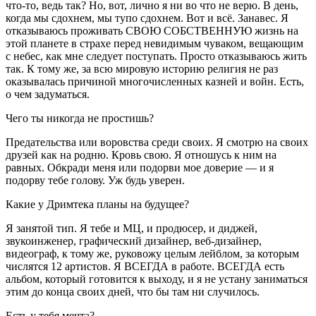
что-то, ведь так? Но, вот, лично я ни во что не верю. В день,
когда мы сдохнем, мы тупо сдохнем. Вот и всё. Занавес. Я
отказываюсь проживать СВОЮ СОБСТВЕННУЮ жизнь на
этой планете в страхе перед невидимым чуваком, вещающим
с небес, как мне следует поступать. Просто отказываюсь жить
так. К тому же, за всю мировую историю религия не раз
оказывалась причиной многочисленных казней и войн. Есть,
о чем задуматься.
Чего ты никогда не простишь?
Предательства или воровства среди своих. Я смотрю на своих
друзей как на родню. Кровь свою. Я отношусь к ним на
равных. Обкради меня или подорви мое доверие — и я
подорву тебе голову. Уж будь уверен.
Какие у Дримтека планы на будущее?
Я занятой тип. Я тебе и МЦ, и продюсер, и диджей,
звукоинженер, графический дизайнер, веб-дизайнер,
видеограф, к тому же, руковожу целым лейблом, за которым
числятся 12 артистов. Я ВСЕГДА в работе. ВСЕГДА есть
альбом, который готовится к выходу, и я не устану заниматься
этим до конца своих дней, что бы там ни случилось.
Есть у тебя мечта?