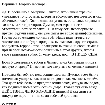
Веришь в Теорию заговора?
Да. И особенно в Америке. Считаю, что нашей страной
управляют толстосумы, которым абсолютно нет дела до нужд
обычных людей. Хотят лишь запугивать остальные страны и
захватывать территории. Думаю, моя страна несёт
ответственность за теракт 9/11 и тому есть неоспоримые
пруфы. Будучи внизу, мы уже сыты по горло дезинформацией.
Государство ежедневно нам врёт. Наше правительство –
чистое зло и оно будет продолжать атаковать другие страны,
вооружать террористов, планировать атаки на своей земле и
при первой возможности обвинить в этом других, чтобы
вновь развязать войну. Я живу здесь, но…. В ПИЗДУ США.
Если б словились с тобой в Чикаго, куда бы отправились в
первую очередь? И где нам там замутить отменных шишек?
Поводил бы тебя по нехорошим местам. Думаю, всем бы не
помешало увидеть, как они выглядят и как мы здесь живём.
Это даст тебе больше представления о том, откуда мы родом,
как поднимались в этой ссаной дыре. Травка тут есть везде.
ДЕЙСТВИТЕЛЬНО ХОРОШИЕ шишки! Даже двигать
никуда не надо — типы сами тебе всё доставят.
О СЕБЕ