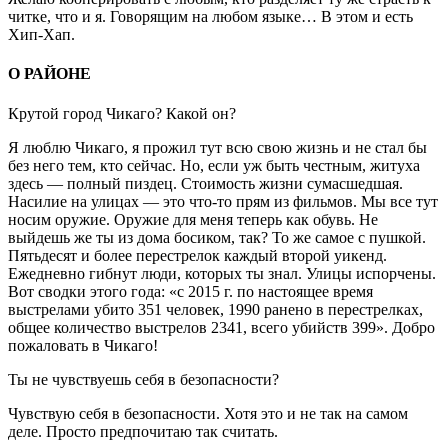
читке, что и я. Говорящим на любом языке… В этом и есть
Хип-Хап.
О РАЙОНЕ
Крутой город Чикаго? Какой он?
Я люблю Чикаго, я прожил тут всю свою жизнь и не стал бы
без него тем, кто сейчас. Но, если уж быть честным, житуха
здесь — полный пиздец. Стоимость жизни сумасшедшая.
Насилие на улицах — это что-то прям из фильмов. Мы все тут
носим оружие. Оружие для меня теперь как обувь. Не
выйдешь же ты из дома босиком, так? То же самое с пушкой.
Пятьдесят и более перестрелок каждый второй уикенд.
Ежедневно гибнут люди, которых ты знал. Улицы испорчены.
Вот сводки этого года: «с 2015 г. по настоящее время
выстрелами убито 351 человек, 1990 ранено в перестрелках,
общее количество выстрелов 2341, всего убийств 399». Добро
пожаловать в Чикаго!
Ты не чувствуешь себя в безопасности?
Чувствую себя в безопасности. Хотя это и не так на самом
деле. Просто предпочитаю так считать.