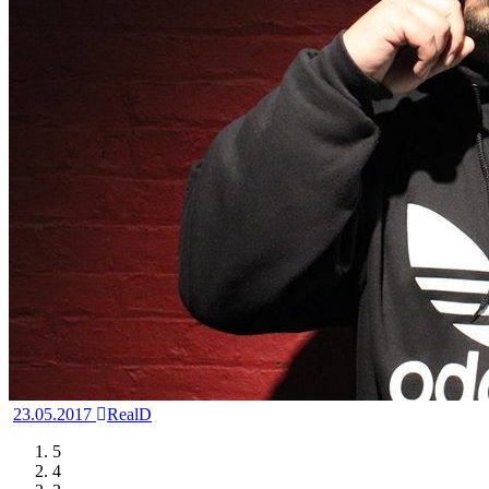
23.05.2017
RealD
5
4