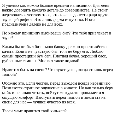
Я уделяю как можно больше времени написанию. Для меня
важно доводить каждую деталь до совершенства. Не стоит
жертвовать качеством того, что хочешь донести ради круто
звучащей рифмы. Это лишь форма искусства. И она
предназначена далеко не для всех.
По какому принципу выбираешь бит? Что тебя привлекает в
звуке?
Каким бы ни был бит – мою башку должно просто жёстко
качать. Если я не чувствую бит, то и не беру его. Люблю
самый простецкий бум бэп. Плотная бочка, хороший басс,
рубленные сэмплы. Мне вот такое подавай.
Нравится быть на сцене? Что чувствуешь, когда стоишь перед
толпой?
Обожаю это. Если честно, перед выходом всегда нервничаю.
Появляется странное ощущение в животе. Но как только беру
майк и начинаю читать, всё тут же куда-то пропадает и я
ощущаю комфорт. Выступать перед толпой и зажигать на
сцене для неё — лучшее чувство из всех.
Твоей маме нравится твой хип-хап?