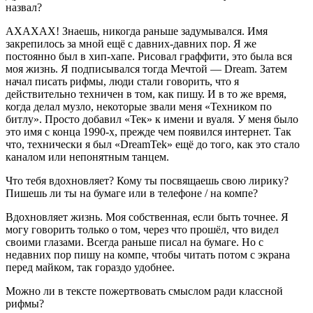
назвал?
АХАХАХ! Знаешь, никогда раньше задумывался. Имя
закрепилось за мной ещё с давних-давних пор. Я же
постоянно был в хип-хапе. Рисовал граффити, это была вся
моя жизнь. Я подписывался тогда Мечтой — Dream. Затем
начал писать рифмы, люди стали говорить, что я
действительно техничен в том, как пишу. И в то же время,
когда делал музло, некоторые звали меня «Техником по
битлу». Просто добавил «Тек» к имени и вуаля. У меня было
это имя с конца 1990-х, прежде чем появился интернет. Так
что, технически я был «DreamTek» ещё до того, как это стало
каналом или непонятным танцем.
Что тебя вдохновляет? Кому ты посвящаешь свою лирику?
Пишешь ли ты на бумаге или в телефоне / на компе?
Вдохновляет жизнь. Моя собственная, если быть точнее. Я
могу говорить только о том, через что прошёл, что видел
своими глазами. Всегда раньше писал на бумаге. Но с
недавних пор пишу на компе, чтобы читать потом с экрана
перед майком, так гораздо удобнее.
Можно ли в тексте пожертвовать смыслом ради классной
рифмы?