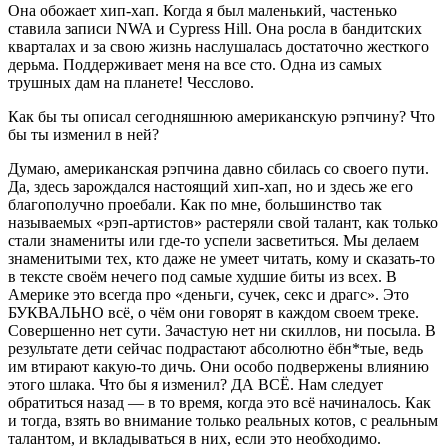
Она обожает хип-хап. Когда я был маленький, частенько
ставила записи NWA и Cypress Hill. Она росла в бандитских
кварталах и за свою жизнь наслушалась достаточно жесткого
дерьма. Поддерживает меня на все сто. Одна из самых
трушных дам на планете! Чесслово.
Как бы ты описал сегодняшнюю американскую рэпчину? Что
бы ты изменил в ней?
Думаю, американская рэпчина давно сбилась со своего пути.
Да, здесь зарождался настоящий хип-хап, но и здесь же его
благополучно проебали. Как по мне, большинство так
называемых «рэп-артистов» растеряли свой талант, как только
стали знамениты или где-то успели засветиться. Мы делаем
знаменитыми тех, кто даже не умеет читать, кому и сказать-то
в тексте своём нечего под самые худшие биты из всех. В
Америке это всегда про «деньги, сучек, секс и драгс». Это
БУКВАЛЬНО всё, о чём они говорят в каждом своем треке.
Совершенно нет сути. Зачастую нет ни скиллов, ни посыла. В
результате дети сейчас подрастают абсолютно ёбн*тые, ведь
им втирают какую-то дичь. Они особо подвержены влиянию
этого шлака. Что бы я изменил? ДА ВСЁ. Нам следует
обратиться назад — в то время, когда это всё начиналось. Как
и тогда, взять во внимание только реальных котов, с реальным
талантом, и вкладываться в них, если это необходимо.