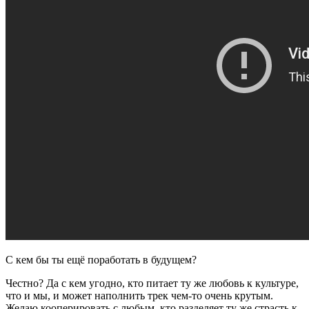
С кем бы ты ещё поработать в будущем?
Честно? Да с кем угодно, кто питает ту же любовь к культуре,
что и мы, и может наполнить трек чем-то очень крутым.
Желаю кооперировать с любым, кто разделяет ту же страсть к