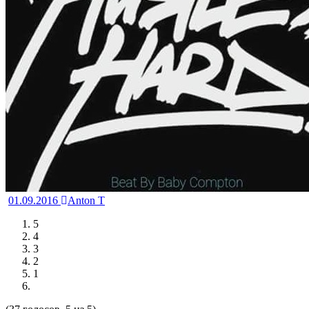
01.09.2016
Anton T
5
4
3
2
1