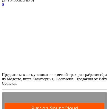
(37 голосов, 5 из 5)
0
Предлагаем вашему вниманию свежий трэк рэпера/режиссёра
из Модесто, штат Калифорния,
Doonworth
.
Продакшн от
Baby
Compton
.