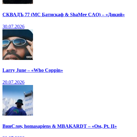
СКВАДЪ 77 (МС Батискаф & ShaMee CAO) – «Дикий»
30.07.2026
Larry June – «Who Coppin»
20.07.2026
ВинСлоу, homasapiens & MBAKARDT – «Ом, Pt. II»