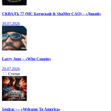
СКВАДЪ 77 (МС Батискаф & ShaMee CAO) – «Дикий»
30.07.2026
Larry June – «Who Coppin»
20.07.2026
Статьи
Soulrac — «Welcome To America»