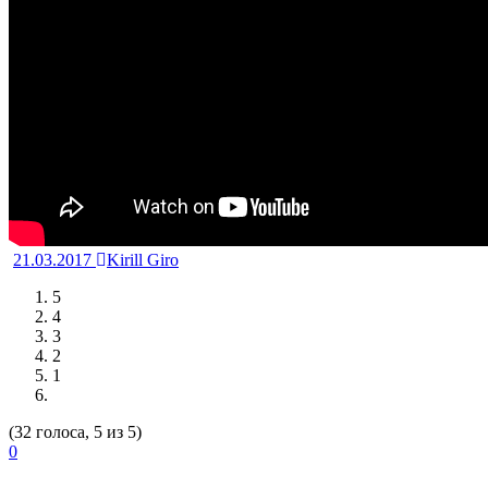
21.03.2017
Kirill Giro
5
4
3
2
1
(32 голоса, 5 из 5)
0