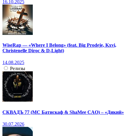
16.10.2025
WiseRap — «Where I Belong» (feat. Big Prodeje, Kxvi,
Christenelle Diroc & D-Light)
14.08.2025
Релизы
СКВАДЪ 77 (МС Батискаф & ShaMee CAO) – «Дикий»
30.07.2026