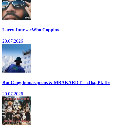
Larry June – «Who Coppin»
20.07.2026
ВинСлоу, homasapiens & MBAKARDT – «Ом, Pt. II»
20.07.2026