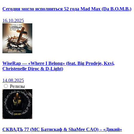
Сегодня могло исполниться 52 года Mad Max (Da B.O.M.B.)
16.10.2025
WiseRap — «Where I Belong» (feat. Big Prodeje, Kxvi,
Christenelle Diroc & D-Light)
14.08.2025
Релизы
СКВАДЪ 77 (МС Батискаф & ShaMee CAO) – «Дикий»