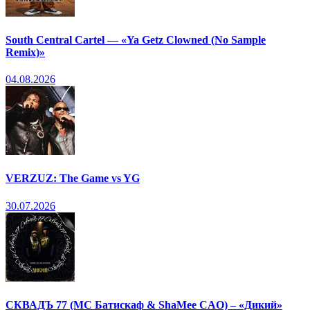
South Central Cartel — «Ya Getz Clowned (No Sample
Remix)»
04.08.2026
VERZUZ: The Game vs YG
30.07.2026
СКВАДЪ 77 (МС Батискаф & ShaMee CAO) – «Дикий»