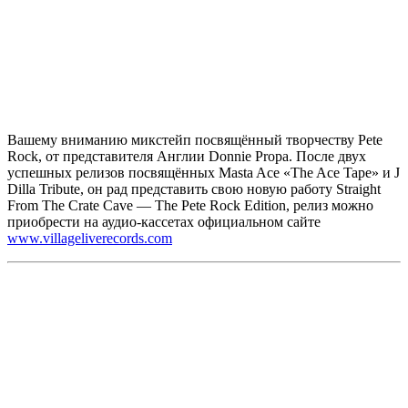
Вашему вниманию микстейп посвящённый творчеству
Pete
Rock,
от представителя Англии
Donnie Propa.
После двух
успешных релизов посвящённых
Masta Ace «The Ace Tape»
и
J
Dilla Tribute,
он рад представить свою новую работу
Straight
From The Crate Cave — The Pete Rock Edition,
релиз можно
приобрести на аудио-кассетах официальном сайте
www.villageliverecords.com