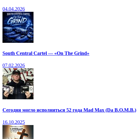
04.04.2026
South Central Cartel — «On The Grind»
07.02.2026
Сегодня могло исполниться 52 года Mad Max (Da B.O.M.B.)
16.10.2025