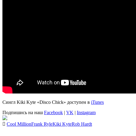
Сингл
Kiki Kyte «Disco Chick»
доступен в
iTunes
Подпишись на наш
Facebook
|
VK
|
Instagram
Cool Million
Frank Ryle
Kiki Kyte
Rob Hardt