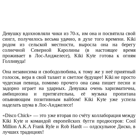
Девушку вдохновляли чики из 70-х, им она и посвятила свой
сингл, получилось весьма удачно, в духе того времени.
Kiki
родом из сельской местности, выросла она на берегу
солнечной Северной Каролины (в настоящее время
проживает в Лос-Анджелесе),
Kiki Kyte
готова к огням
Голливуда!
Она независима и свободолюбива, к тому же у неё приятный
голосок, вера в свой талант и светлое будущее!
Kiki
не просто
чудесная певица, помимо прочего она сама пишет песни и
задорно играет на ударных. Девушка очень харизматична,
амбициозна и притягательна, её музыка пропитана
опьяняющим позитивным вайбом!
Kiki Kyte
уже успела
наделать шума в Лос-Анджелесе!
«Disco Chick
» — это уже вторая по счёту коллаборация между
Kiki Kyte
и командой европейских бугги продюсеров:
Cool
Million A.K.A Frank Ryle
и
Rob Hardt
— олдскульное Диско, в
лучших традициях!